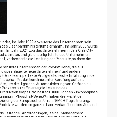
gründet, im Jahr 1999 erweiterte das Unternehmen sein
des Eisenbahnministeriums ernannt., im Jahr 2003 wurde
nt. Im Jahr 2021 zog das Unternehmen in den Xinle City
 Quadratmeter, und gleichzeitig führte das Unternehmen
ität, verbesserte die Leistung der Produkte,so dass die
 mittlere Unternehmen der Provinz Hebei, die auf
nd spezialisierte neue Unternehmen" und andere
 & E-Team, perfekte Prüfgeräte, reiche Erfahrung in der
Phosphat-Produktionslinie,unter Berufung auf eine
eräte, um die Hightech-Automatisierung von Geräten zu
 Prozess ist raffinierter,die Leistung des
 Produktionskapazität beträgt 3000 Tonnen Zinkphosphat-
uminium-Phosphat-Serie.Wir haben drei wichtige
fizierung der Europäischen Union REACH-Registrierung,
odukte werden im ganzen Land verkauft und ins Ausland
rds, "strenge" Anforderungen, "feine" Management,