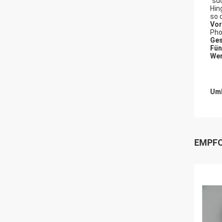
"su
Hin
so 
Vor
Pho
Ges
Fün
Wer
Umb
EMPFO