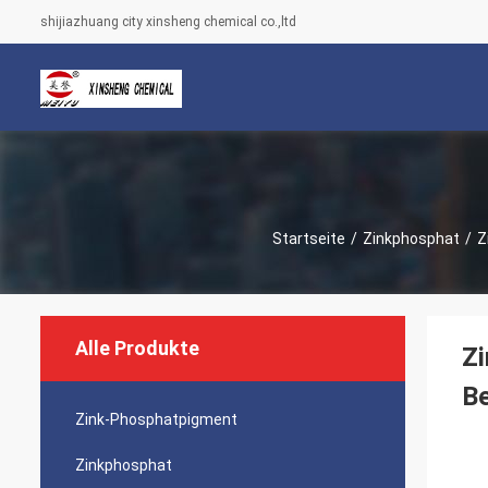
shijiazhuang city xinsheng chemical co.,ltd
Startseite
/
Zinkphosphat
/
Z
Alle Produkte
Zi
Be
Zink-Phosphatpigment
Zinkphosphat