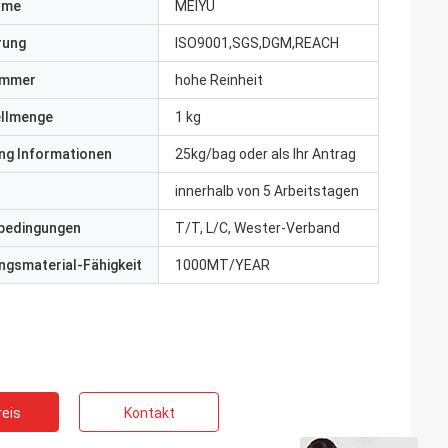
ame
MEIYU
erung
ISO9001,SGS,DGM,REACH
ummer
hohe Reinheit
ellmenge
1 kg
ng Informationen
25kg/bag oder als Ihr Antrag
innerhalb von 5 Arbeitstagen
bedingungen
T/T, L/C, Wester-Verband
gsmaterial-Fähigkeit
1000MT/YEAR
eis
Kontakt