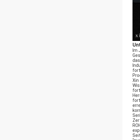
Un
Im 
Ges
das
Ind
for
Pro
Xin
Wis
for
Her
for
err
kor
Ser
Zer
ROH
exp
Sei