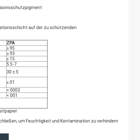
osionsschutzpigment
ivationsschicht auf der zu schützenden
ZPA
≥ 95
≥ 93
≤ 15
5.5-7
30 ± 5
≤ 01
< 0003
< 001
itpapier
chließen, um Feuchtigkeit und Kontamination zu verhindern