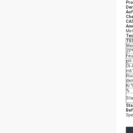
Pro
Der
Auf
Che
CAS
Anw
Met
Tec
TES
Wei
ZP
Feu
pH-
Öl-
ml/
Rüc
dem
Kr 
%
Sta
Sta
Bef
Spe