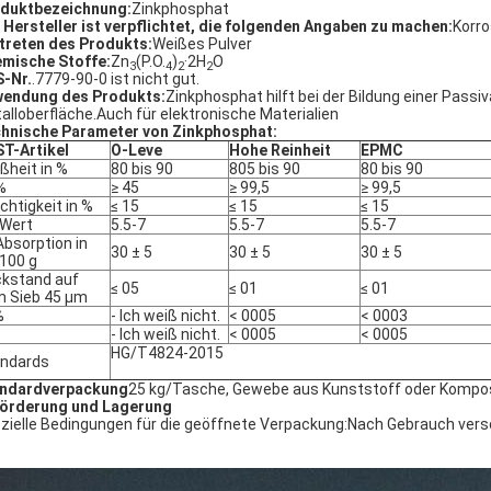
duktbezeichnung:
Zinkphosphat
 Hersteller ist verpflichtet, die folgenden Angaben zu machen:
Korr
treten des Produkts:
Weißes Pulver
mische Stoffe:
Zn
(P.O.
)
·2H
O
3
4
2
2
-Nr.
.7779-90-0 ist nicht gut.
endung des Produkts:
Zinkphosphat hilft bei der Bildung einer Pass
alloberfläche.Auch für elektronische Materialien
hnische Parameter von Zinkphosphat:
T-Artikel
O-Leve
Hohe Reinheit
EPMC
ßheit in %
80 bis 90
805 bis 90
80 bis 90
%
≥ 45
≥ 99,5
≥ 99,5
chtigkeit in %
≤ 15
≤ 15
≤ 15
Wert
5.5-7
5.5-7
5.5-7
Absorption in
30 ± 5
30 ± 5
30 ± 5
100 g
kstand auf
≤ 05
≤ 01
≤ 01
 Sieb 45 μm
%
- Ich weiß nicht.
< 0005
< 0003
- Ich weiß nicht.
< 0005
< 0005
HG/T4824-2015
ndards
ndardverpackung
25 kg/Tasche, Gewebe aus Kunststoff oder Kompos
örderung und Lagerung
zielle Bedingungen für die geöffnete Verpackung:Nach Gebrauch vers