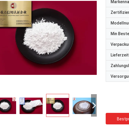
Markenn
Zertifizi
Modelln
Min Best
Verpacku
Lieferzeit
Zahlungs
Versorgun
Bestpr