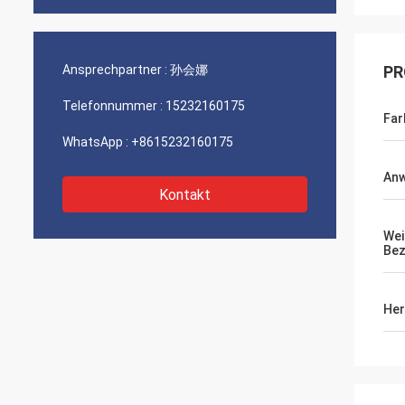
Ansprechpartner :
孙会娜
PR
Telefonnummer :
15232160175
Far
WhatsApp :
+8615232160175
An
Kontakt
Wei
Bez
Her