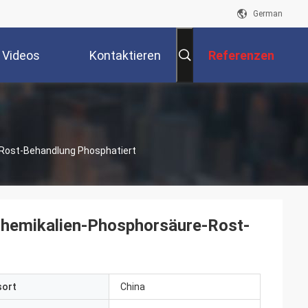
German
Videos
Kontaktieren
Referenzen
Sie Uns
-Rost-Behandlung Phosphatiert
Chemikalien-Phosphorsäure-Rost-
sort
China