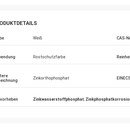
ODUKTDETAILS
be
Weiß
CAS-Nr
wendung
Rostschutzfarbe
Reinhe
tere
Zinkorthophosphat
EINECS
eichnung
vorheben
Zinkwasserstoffphosphat
,
Zinkphosphatkorrosio