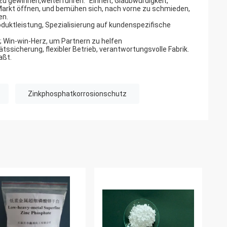
u gewinnen,weiterführen: "Einheit, Glaubwürdigkeit,
, Markt öffnen, und bemühen sich, nach vorne zu schmieden,
en.
duktleistung, Spezialisierung auf kundenspezifische
; Win-win-Herz, um Partnern zu helfen
ätssicherung, flexibler Betrieb, verantwortungsvolle Fabrik.
aßt.
Zinkphosphatkorrosionschutz