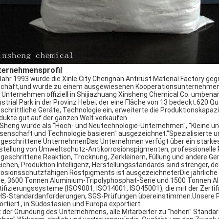
ternehmensprofil
Jahr 1993 wurde die Xinle City Chengnan Antirust Material Factory ge
chäft,und wurde zu einem ausgewiesenen Kooperationsunternehmen 
 Unternehmen offiziell in Shijiazhuang Xinsheng Chemical Co. umbenan
ustrial Park in der Provinz Hebei, der eine Fläche von 13 bedeckt.620
tschrittliche Geräte, Technologie ein, erweiterte die Produktionskapaz
dukte gut auf der ganzen Welt verkaufen.
 Sheng wurde als "Hoch- und Neutechnologie-Unternehmen", "Kleine und
senschaft und Technologie basieren" ausgezeichnet."Spezialisierte u
tgeschrittene UnternehmenDas Unternehmen verfügt über ein starkes F
stellung von Umweltschutz-Antikorrosionspigmenten, professionelle 
tgeschrittene Reaktion, Trocknung, Zerkleinern, Füllung und andere G
eichen, Produktion Intelligenz, Herstellungsstandards sind strenger, der
rosionsschutzfähigen Rostpigments ist ausgezeichneterDie jährliche
ie, 3600 Tonnen Aluminium-Tripolyphosphat-Serie und 1500 Tonnen Al
tifizierungssysteme (ISO9001, ISO14001, ISO45001), die mit der Zerti
S-Standardanforderungen, SGS-Prüfungen übereinstimmen.Unsere Pr
ortiert., in Südostasien und Europa exportiert.
t der Gründung des Unternehmens, alle Mitarbeiter zu "hohen" Standa