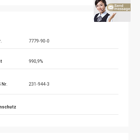
.
7779-90-0
it
990,9%
 Nr.
231-944-3
nschutz