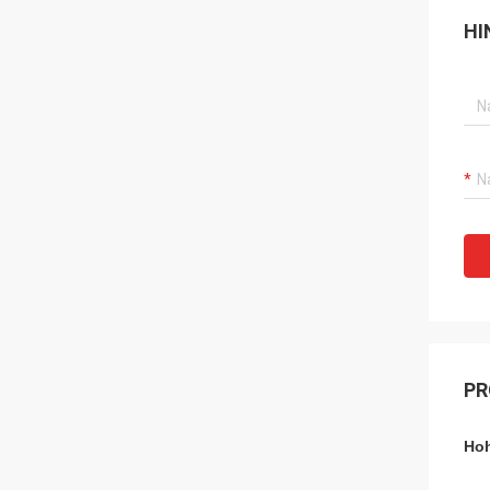
HI
PR
Hoh