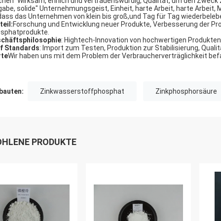
chen" Wirksam, ehrlich und vertrauenswürdig, Qualität, um den Zweck z
gabe, solide" Unternehmungsgeist, Einheit, harte Arbeit, harte Arbeit
dass das Unternehmen von klein bis groß,und Tag für Tag wiederbeleb
teil:
Forschung und Entwicklung neuer Produkte, Verbesserung der Pro
sphatprodukte.
chäftsphilosophie
: Hightech-Innovation von hochwertigen Produkten
f Standards
: Import zum Testen, Produktion zur Stabilisierung, Qualit
te
Wir haben uns mit dem Problem der Verbraucherverträglichkeit bef
auten:
Zinkwasserstoffphosphat
Zinkphosphorsäure
HLENE PRODUKTE