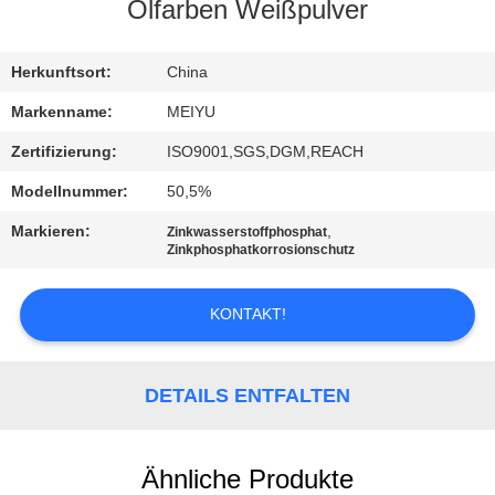
Ölfarben Weißpulver
QUALITÄTSKONTROLLE
Herkunftsort:
China
KONTAKT
Markenname:
MEIYU
MIT
Zertifizierung:
ISO9001,SGS,DGM,REACH
UNS
Modellnummer:
50,5%
Markieren:
,
Zinkwasserstoffphosphat
BITTE
Zinkphosphatkorrosionschutz
UM
KONTAKT!
EIN
ANGEBOT
DETAILS ENTFALTEN
SITEMAP
Ähnliche Produkte