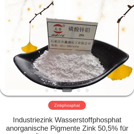
co.,ltd.
All
Rights
Reserved.
Developed
by
ECER
ZU
HAUSE
PRODUKTE
VIDEOS
ÜBER
UNS
Zinkphosphat
Industriezink Wasserstoffphosphat
WERKSBESICHTIGUNG
anorganische Pigmente Zink 50,5% für