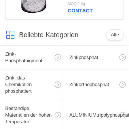
Schiff und
MOQ:1 kg
Stahlkonstruktionen
CONTACT
schützen sich
Beliebte Kategorien
Alle
Zink-
Zinkphosphat
Phosphatpigment
Zink, das
Chemikalien
Zinkorthophosphat
phosphatiert
Beständige
Materialien der hohen
ALUMINIUMtripolyphospha
Temperatur