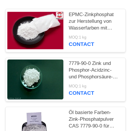
PRIVACY
POLICY
EPMC-Zinkphosphat
zur Herstellung von
Wasserfarben mit
niedrigem
MOQ:1 kg
Schwermetallgehalt an
CONTACT
Rostbekämpfungsfarben
7779-90-0 Zink und
Phosphor-Acidzinc-
und Phosphorsäure-
ätzende Antifarbe für
MOQ:1 kg
Stahl
CONTACT
Öl basierte Farben-
Zink-Phosphatpulver
CAS 7779-90-0 für