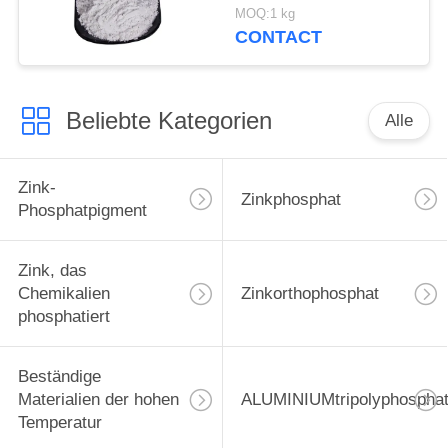
Schiff und
MOQ:1 kg
Stahlkonstruktionen
CONTACT
schützen sich
Beliebte Kategorien
Alle
Zink-
Zinkphosphat
Phosphatpigment
Zink, das
Chemikalien
Zinkorthophosphat
phosphatiert
Beständige
Materialien der hohen
ALUMINIUMtripolyphospha
Temperatur