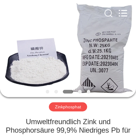
co.,ltd.
All
Rights
Reserved.
Developed
by
ECER
ZU
HAUSE
PRODUKTE
VIDEOS
ÜBER
UNS
Zinkphosphat
Umweltfreundlich Zink und
WERKSBESICHTIGUNG
Phosphorsäure 99,9% Niedriges Pb für