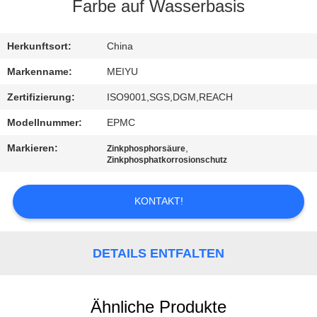
Farbe auf Wasserbasis
QUALITÄTSKONTROLLE
Herkunftsort:
China
KONTAKT
Markenname:
MEIYU
MIT
Zertifizierung:
ISO9001,SGS,DGM,REACH
UNS
Modellnummer:
EPMC
Markieren:
,
Zinkphosphorsäure
BITTE
Zinkphosphatkorrosionschutz
UM
KONTAKT!
EIN
ANGEBOT
DETAILS ENTFALTEN
SITEMAP
Ähnliche Produkte