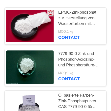
PRIVACY
POLICY
EPMC-Zinkphosphat
zur Herstellung von
Wasserfarben mit
niedrigem
MOQ:1 kg
Schwermetallgehalt an
CONTACT
Rostbekämpfungsfarben
7779-90-0 Zink und
Phosphor-Acidzinc-
und Phosphorsäure-
ätzende Antifarbe für
MOQ:1 kg
Stahl
CONTACT
Öl basierte Farben-
Zink-Phosphatpulver
CAS 7779-90-0 für