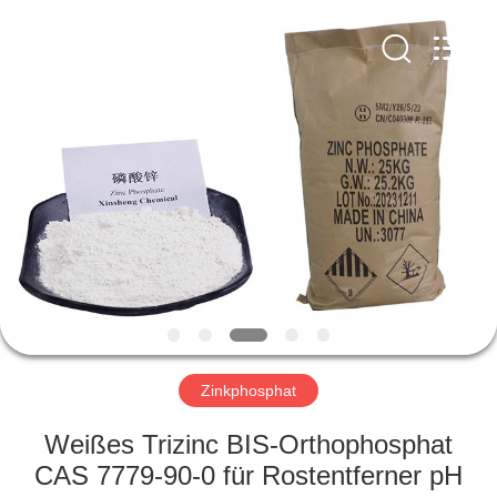
co.,ltd.
All
Rights
Reserved.
Developed
by
ECER
ZU
HAUSE
PRODUKTE
VIDEOS
ÜBER
UNS
Zinkphosphat
Weißes Trizinc BIS-Orthophosphat
WERKSBESICHTIGUNG
CAS 7779-90-0 für Rostentferner pH