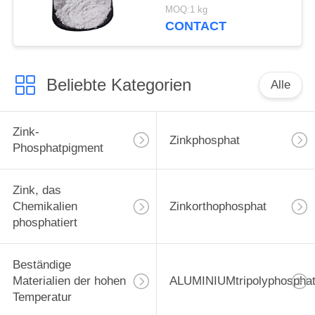
Schiff und
MOQ:1 kg
Stahlkonstruktionen
CONTACT
schützen sich
Beliebte Kategorien
Alle
Zink-
Zinkphosphat
Phosphatpigment
Zink, das
Chemikalien
Zinkorthophosphat
phosphatiert
Beständige
Materialien der hohen
ALUMINIUMtripolyphospha
Temperatur