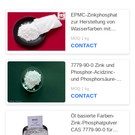
PRIVACY
POLICY
EPMC-Zinkphosphat
zur Herstellung von
Wasserfarben mit
niedrigem
MOQ:1 kg
Schwermetallgehalt an
CONTACT
Rostbekämpfungsfarben
7779-90-0 Zink und
Phosphor-Acidzinc-
und Phosphorsäure-
ätzende Antifarbe für
MOQ:1 kg
Stahl
CONTACT
Öl basierte Farben-
Zink-Phosphatpulver
CAS 7779-90-0 für