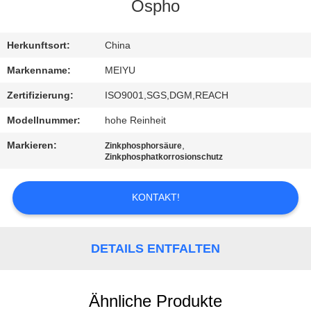
Ospho
QUALITÄTSKONTROLLE
Herkunftsort:
China
KONTAKT
Markenname:
MEIYU
MIT
Zertifizierung:
ISO9001,SGS,DGM,REACH
UNS
Modellnummer:
hohe Reinheit
Markieren:
,
Zinkphosphorsäure
BITTE
Zinkphosphatkorrosionschutz
UM
KONTAKT!
EIN
ANGEBOT
DETAILS ENTFALTEN
SITEMAP
Ähnliche Produkte