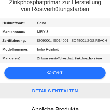
Zinkphosphatprimar zur Herstellung
QUALITÄTSKONTROLLE
von Rostverhütungsfarben
KONTAKT
Herkunftsort:
China
MIT
Markenname:
MEIYU
UNS
Zertifizierung:
ISO9001, ISO14001, ISO45001,SGS,REACH
Modellnummer:
hohe Reinheit
BITTE
Markieren:
,
Zinkwasserstoffphosphat
Zinkphosphorsäure
UM
EIN
KONTAKT!
ANGEBOT
DETAILS ENTFALTEN
SITEMAP
Ähnliche Produkte