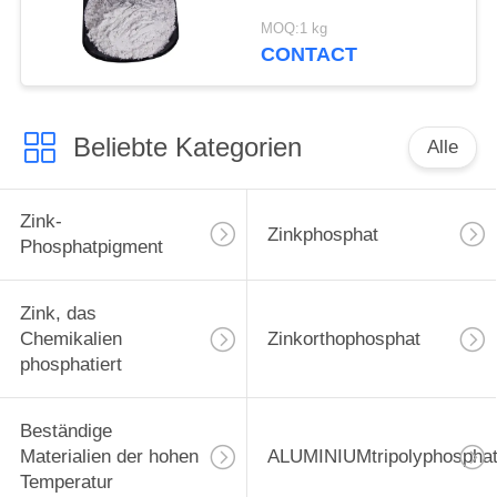
Schiff und
MOQ:1 kg
Stahlkonstruktionen
CONTACT
schützen sich
Beliebte Kategorien
Alle
Zink-
Zinkphosphat
Phosphatpigment
Zink, das
Chemikalien
Zinkorthophosphat
phosphatiert
Beständige
Materialien der hohen
ALUMINIUMtripolyphospha
Temperatur