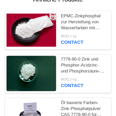
PRIVACY
POLICY
EPMC-Zinkphosphat
zur Herstellung von
Wasserfarben mit
niedrigem
MOQ:1 kg
Schwermetallgehalt an
CONTACT
Rostbekämpfungsfarben
7779-90-0 Zink und
Phosphor-Acidzinc-
und Phosphorsäure-
ätzende Antifarbe für
MOQ:1 kg
Stahl
CONTACT
Öl basierte Farben-
Zink-Phosphatpulver
CAS 7779-90-0 für