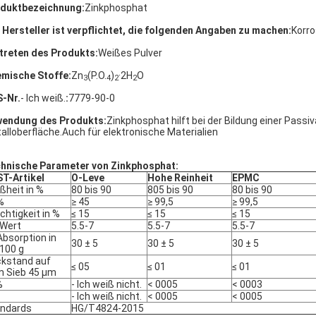
duktbezeichnung:
Zinkphosphat
 Hersteller ist verpflichtet, die folgenden Angaben zu machen:
Korr
treten des Produkts:
Weißes Pulver
mische Stoffe:
Zn
(P.O.
)
·2H
O
3
4
2
2
-Nr.
- Ich weiß.
:
7779-90-0
endung des Produkts:
Zinkphosphat hilft bei der Bildung einer Pass
alloberfläche.Auch für elektronische Materialien
hnische Parameter von Zinkphosphat:
T-Artikel
O-Leve
Hohe Reinheit
EPMC
ßheit in %
80 bis 90
805 bis 90
80 bis 90
%
≥ 45
≥ 99,5
≥ 99,5
chtigkeit in %
≤ 15
≤ 15
≤ 15
Wert
5.5-7
5.5-7
5.5-7
Absorption in
30 ± 5
30 ± 5
30 ± 5
100 g
kstand auf
≤ 05
≤ 01
≤ 01
 Sieb 45 μm
%
- Ich weiß nicht.
< 0005
< 0003
- Ich weiß nicht.
< 0005
< 0005
ndards
HG/T4824-2015