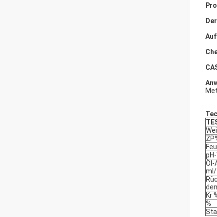
Pro
Der
Auf
Che
CAS
Anw
Met
Tec
TES
Wei
ZP
Feu
pH-
Öl-
ml/
Rüc
dem
Kr 
%
Sta