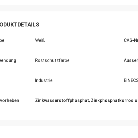
ODUKTDETAILS
be
Weiß
CAS-Nr
wendung
Rostschutzfarbe
Ausse
Industrie
EINECS
vorheben
Zinkwasserstoffphosphat
,
Zinkphosphatkorrosio