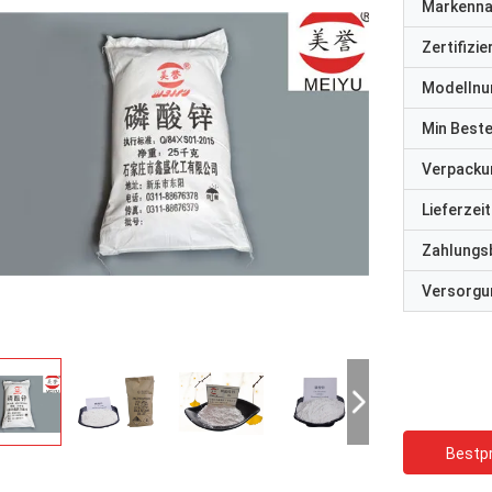
Markenn
Zertifizi
Modelln
Min Best
Verpacku
Lieferzeit
Zahlungs
Versorgun
Bestpr