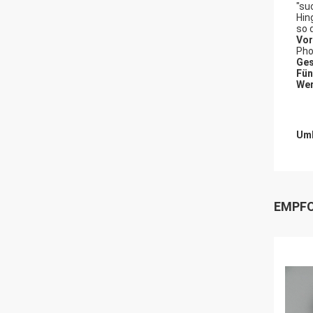
"su
Hin
so 
Vor
Pho
Ges
Fün
Wer
Umb
EMPFO