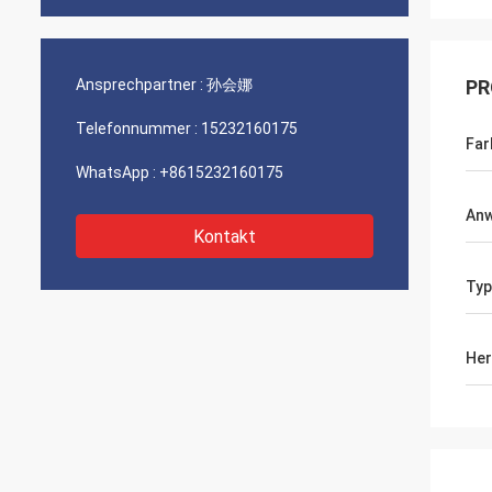
Ansprechpartner :
孙会娜
PR
Telefonnummer :
15232160175
Far
WhatsApp :
+8615232160175
An
Kontakt
Typ
Her