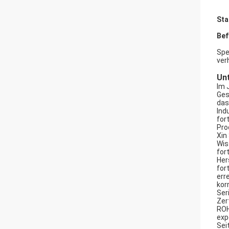
Sta
Bef
Spe
ver
Un
Im 
Ges
das
Ind
for
Pro
Xin
Wis
for
Her
for
err
kor
Ser
Zer
ROH
exp
Sei