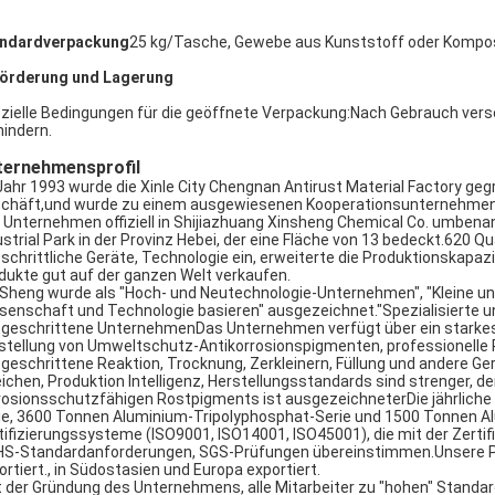
ndardverpackung
25 kg/Tasche, Gewebe aus Kunststoff oder Kompos
örderung und Lagerung
zielle Bedingungen für die geöffnete Verpackung:Nach Gebrauch vers
hindern.
ternehmensprofil
Jahr 1993 wurde die Xinle City Chengnan Antirust Material Factory ge
chäft,und wurde zu einem ausgewiesenen Kooperationsunternehmen 
 Unternehmen offiziell in Shijiazhuang Xinsheng Chemical Co. umbenan
ustrial Park in der Provinz Hebei, der eine Fläche von 13 bedeckt.620
tschrittliche Geräte, Technologie ein, erweiterte die Produktionskapaz
dukte gut auf der ganzen Welt verkaufen.
 Sheng wurde als "Hoch- und Neutechnologie-Unternehmen", "Kleine und
senschaft und Technologie basieren" ausgezeichnet."Spezialisierte u
tgeschrittene UnternehmenDas Unternehmen verfügt über ein starkes F
stellung von Umweltschutz-Antikorrosionspigmenten, professionelle 
tgeschrittene Reaktion, Trocknung, Zerkleinern, Füllung und andere G
eichen, Produktion Intelligenz, Herstellungsstandards sind strenger, der
rosionsschutzfähigen Rostpigments ist ausgezeichneterDie jährliche
ie, 3600 Tonnen Aluminium-Tripolyphosphat-Serie und 1500 Tonnen Al
tifizierungssysteme (ISO9001, ISO14001, ISO45001), die mit der Zerti
S-Standardanforderungen, SGS-Prüfungen übereinstimmen.Unsere Pr
ortiert., in Südostasien und Europa exportiert.
t der Gründung des Unternehmens, alle Mitarbeiter zu "hohen" Standa