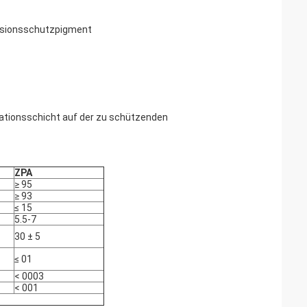
osionsschutzpigment
ivationsschicht auf der zu schützenden
ZPA
≥ 95
≥ 93
≤ 15
5.5-7
30 ± 5
≤ 01
< 0003
< 001