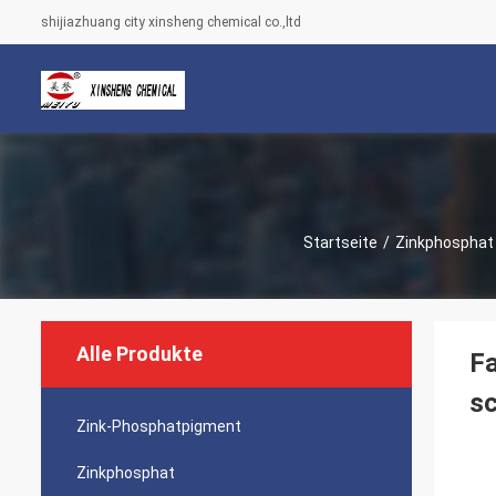
shijiazhuang city xinsheng chemical co.,ltd
Startseite
/
Zinkphosphat
Alle Produkte
Fa
sc
Zink-Phosphatpigment
Zinkphosphat