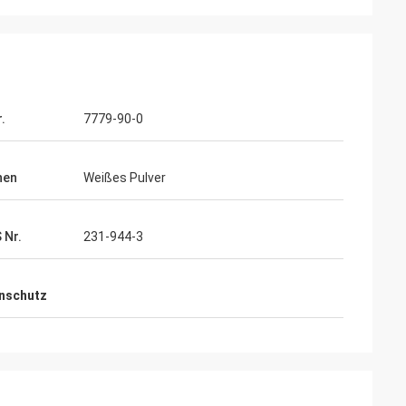
.
7779-90-0
hen
Weißes Pulver
 Nr.
231-944-3
nschutz