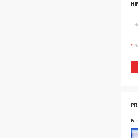
HI
PR
Far