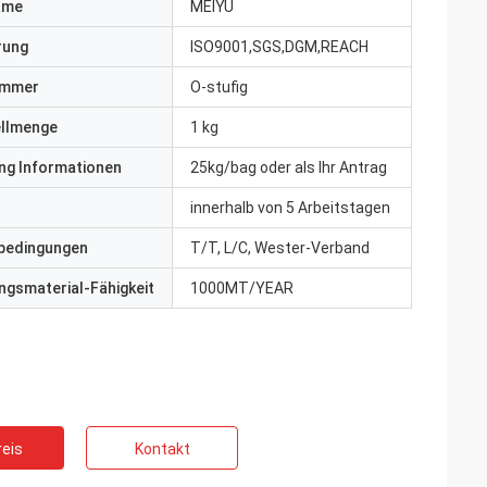
ame
MEIYU
erung
ISO9001,SGS,DGM,REACH
ummer
O-stufig
ellmenge
1 kg
ng Informationen
25kg/bag oder als Ihr Antrag
innerhalb von 5 Arbeitstagen
bedingungen
T/T, L/C, Wester-Verband
gsmaterial-Fähigkeit
1000MT/YEAR
eis
Kontakt