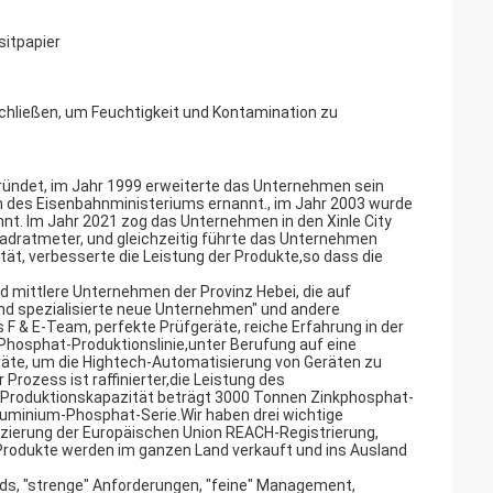
itpapier
chließen, um Feuchtigkeit und Kontamination zu
gründet, im Jahr 1999 erweiterte das Unternehmen sein
des Eisenbahnministeriums ernannt., im Jahr 2003 wurde
nt. Im Jahr 2021 zog das Unternehmen in den Xinle City
 Quadratmeter, und gleichzeitig führte das Unternehmen
ität, verbesserte die Leistung der Produkte,so dass die
 mittlere Unternehmen der Provinz Hebei, die auf
nd spezialisierte neue Unternehmen" und andere
 & E-Team, perfekte Prüfgeräte, reiche Erfahrung in der
Phosphat-Produktionslinie,unter Berufung auf eine
eräte, um die Hightech-Automatisierung von Geräten zu
 Prozess ist raffinierter,die Leistung des
 Produktionskapazität beträgt 3000 Tonnen Zinkphosphat-
uminium-Phosphat-Serie.Wir haben drei wichtige
fizierung der Europäischen Union REACH-Registrierung,
odukte werden im ganzen Land verkauft und ins Ausland
rds, "strenge" Anforderungen, "feine" Management,