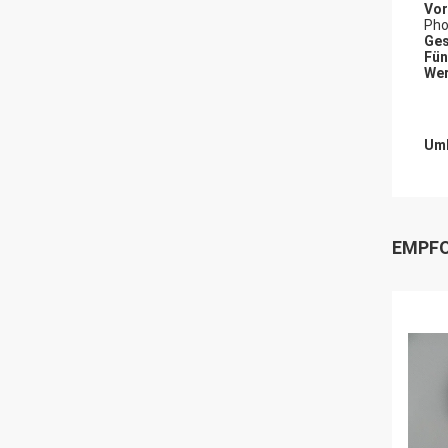
Vor
Pho
Ges
Fün
Wer
Umb
EMPFO