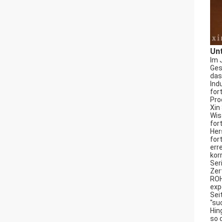
Un
Im 
Ges
das
Ind
for
Pro
Xin
Wis
for
Her
for
err
kor
Ser
Zer
ROH
exp
Sei
"su
Hin
so 