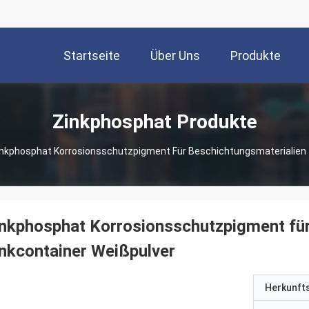
Startseite
Über Uns
Produkte
Zinkphosphat Produkte
nkphosphat Korrosionsschutzpigment Für Beschichtungsmaterialien 
nkphosphat Korrosionsschutzpigment für
nkcontainer Weißpulver
Herkunft