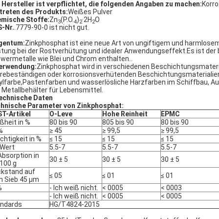
 Hersteller ist verpflichtet, die folgenden Angaben zu machen:
Korr
treten des Produkts:
Weißes Pulver
mische Stoffe:
Zn
(P.O.
)
·2H
O
3
4
2
2
-Nr.
.7779-90-0 ist nicht gut.
gentum:
Zinkphosphat ist eine neue Art von ungiftigem und harmlos
stung bei der Rostverhütung und idealer Anwendungseffekt.Es ist der
wermetalle wie Blei und Chrom enthalten..
erwendung:
Zinkphosphat wird in verschiedenen Beschichtungsmateria
rebeständigen oder korrosionsverhütenden Beschichtungsmaterialien 
ylfarbe,Pastenfarben und wasserlösliche Harzfarben im Schiffbau, Aut
 Metallbehälter für Lebensmittel.
echnische Daten
hnische Parameter von Zinkphosphat:
T-Artikel
O-Leve
Hohe Reinheit
EPMC
ßheit in %
80 bis 90
805 bis 90
80 bis 90
%
≥ 45
≥ 99,5
≥ 99,5
chtigkeit in %
≤ 15
≤ 15
≤ 15
Wert
5.5-7
5.5-7
5.5-7
Absorption in
30 ± 5
30 ± 5
30 ± 5
100 g
kstand auf
≤ 05
≤ 01
≤ 01
 Sieb 45 μm
%
- Ich weiß nicht.
< 0005
< 0003
- Ich weiß nicht.
< 0005
< 0005
ndards
HG/T4824-2015