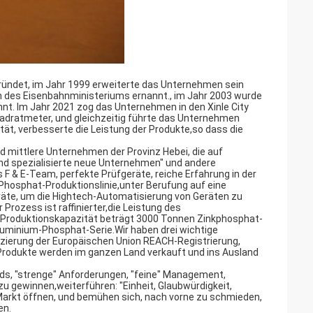
gründet, im Jahr 1999 erweiterte das Unternehmen sein
des Eisenbahnministeriums ernannt., im Jahr 2003 wurde
nt. Im Jahr 2021 zog das Unternehmen in den Xinle City
 Quadratmeter, und gleichzeitig führte das Unternehmen
ität, verbesserte die Leistung der Produkte,so dass die
 mittlere Unternehmen der Provinz Hebei, die auf
nd spezialisierte neue Unternehmen" und andere
 & E-Team, perfekte Prüfgeräte, reiche Erfahrung in der
Phosphat-Produktionslinie,unter Berufung auf eine
eräte, um die Hightech-Automatisierung von Geräten zu
 Prozess ist raffinierter,die Leistung des
 Produktionskapazität beträgt 3000 Tonnen Zinkphosphat-
uminium-Phosphat-Serie.Wir haben drei wichtige
fizierung der Europäischen Union REACH-Registrierung,
odukte werden im ganzen Land verkauft und ins Ausland
rds, "strenge" Anforderungen, "feine" Management,
u gewinnen,weiterführen: "Einheit, Glaubwürdigkeit,
, Markt öffnen, und bemühen sich, nach vorne zu schmieden,
en.