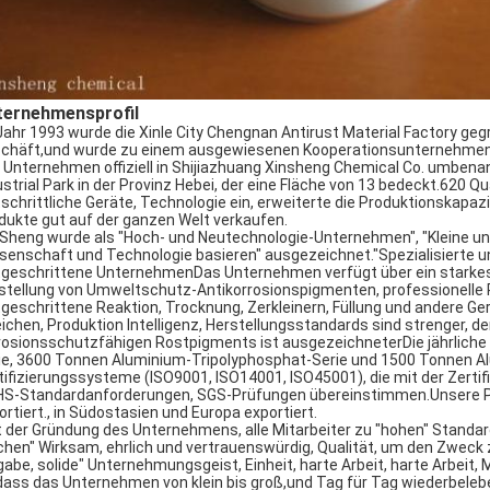
ternehmensprofil
Jahr 1993 wurde die Xinle City Chengnan Antirust Material Factory ge
chäft,und wurde zu einem ausgewiesenen Kooperationsunternehmen 
 Unternehmen offiziell in Shijiazhuang Xinsheng Chemical Co. umbenan
ustrial Park in der Provinz Hebei, der eine Fläche von 13 bedeckt.620
tschrittliche Geräte, Technologie ein, erweiterte die Produktionskapaz
dukte gut auf der ganzen Welt verkaufen.
 Sheng wurde als "Hoch- und Neutechnologie-Unternehmen", "Kleine und
senschaft und Technologie basieren" ausgezeichnet."Spezialisierte u
tgeschrittene UnternehmenDas Unternehmen verfügt über ein starkes F
stellung von Umweltschutz-Antikorrosionspigmenten, professionelle 
tgeschrittene Reaktion, Trocknung, Zerkleinern, Füllung und andere G
eichen, Produktion Intelligenz, Herstellungsstandards sind strenger, der
rosionsschutzfähigen Rostpigments ist ausgezeichneterDie jährliche
ie, 3600 Tonnen Aluminium-Tripolyphosphat-Serie und 1500 Tonnen Al
tifizierungssysteme (ISO9001, ISO14001, ISO45001), die mit der Zerti
S-Standardanforderungen, SGS-Prüfungen übereinstimmen.Unsere Pr
ortiert., in Südostasien und Europa exportiert.
t der Gründung des Unternehmens, alle Mitarbeiter zu "hohen" Standa
chen" Wirksam, ehrlich und vertrauenswürdig, Qualität, um den Zweck z
gabe, solide" Unternehmungsgeist, Einheit, harte Arbeit, harte Arbeit
dass das Unternehmen von klein bis groß,und Tag für Tag wiederbeleb