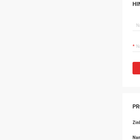
HI
PR
Zin
Nam