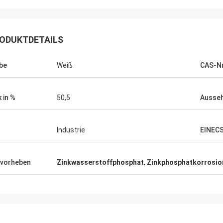
ODUKTDETAILS
be
Weiß
CAS-Nr
k in %
50,5
Ausse
Industrie
EINECS
vorheben
Zinkwasserstoffphosphat
,
Zinkphosphatkorrosio