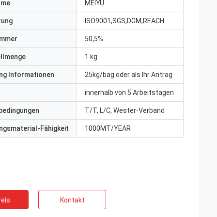
ame
MEIYU
erung
ISO9001,SGS,DGM,REACH
ummer
50,5%
ellmenge
1 kg
ng Informationen
25kg/bag oder als Ihr Antrag
innerhalb von 5 Arbeitstagen
bedingungen
T/T, L/C, Wester-Verband
gsmaterial-Fähigkeit
1000MT/YEAR
eis
Kontakt