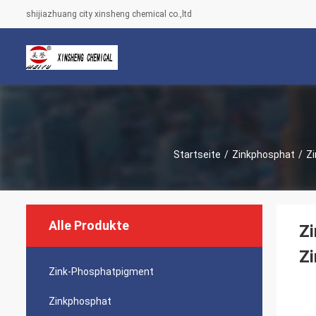
shijiazhuang city xinsheng chemical co.,ltd
Startseite
/
Zinkphosphat
/
Zi
Alle Produkte
Zi
Zi
Zink-Phosphatpigment
Zinkphosphat