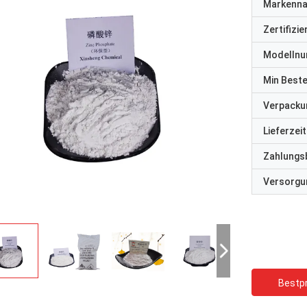
Markenn
Zertifizi
Modelln
Min Best
Verpacku
Lieferzeit
Zahlungs
Versorgun
Bestpr