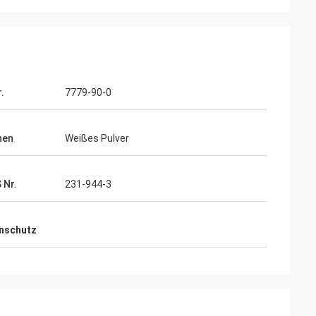
.
7779-90-0
hen
Weißes Pulver
 Nr.
231-944-3
nschutz