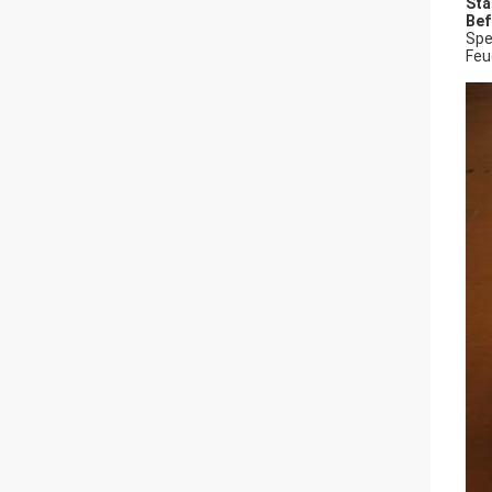
Sta
Bef
Spe
Feu