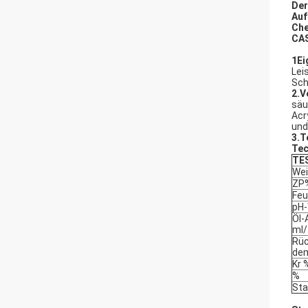
Der
Auf
Che
CAS
1Ei
Lei
Sch
2.V
säu
Acr
und
3.
T
Tec
TES
Wei
ZP
Feu
pH-
Öl-
ml/
Rüc
dem
Kr 
%
Sta