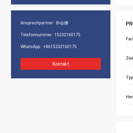
Ansprechpartner :
孙会娜
PR
Telefonnummer :
15232160175
Far
WhatsApp :
+8615232160175
Zin
Kontakt
Typ
Her