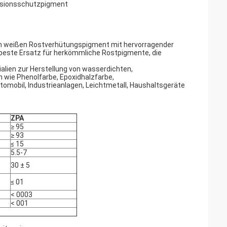
osionsschutzpigment
em weißen Rostverhütungspigment mit hervorragender
 beste Ersatz für herkömmliche Rostpigmente, die
lien zur Herstellung von wasserdichten,
wie Phenolfarbe, Epoxidhalzfarbe,
omobil, Industrieanlagen, Leichtmetall, Haushaltsgeräte
ZPA
≥ 95
≥ 93
≤ 15
5.5-7
30 ± 5
≤ 01
< 0003
< 001