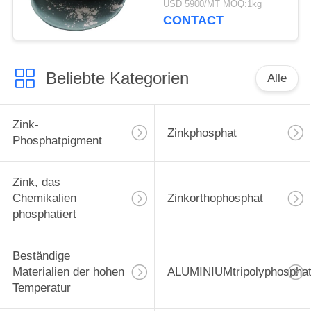
USD 5900/MT MOQ:1kg
CONTACT
Beliebte Kategorien
Alle
Zink-
Zinkphosphat
Phosphatpigment
Zink, das
Chemikalien
Zinkorthophosphat
phosphatiert
Beständige
Materialien der hohen
ALUMINIUMtripolyphospha
Temperatur