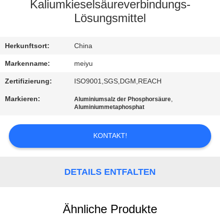
Kaliumkieselsäureverbindungs-
QUALITÄTSKONTROLLE
Lösungsmittel
KONTAKT
Herkunftsort:
China
MIT
Markenname:
meiyu
UNS
Zertifizierung:
ISO9001,SGS,DGM,REACH
Markieren:
,
Aluminiumsalz der Phosphorsäure
Aluminiummetaphosphat
BITTE
UM
KONTAKT!
EIN
ANGEBOT
DETAILS ENTFALTEN
SITEMAP
Ähnliche Produkte