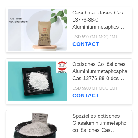
PRIVACY
POLICY
Geschmackloses Cas
13776-88-0
Aluminiummetaphosphat
Weißpulver
USD 5900/MT MOQ:1MT
Phosphatoptisches
CONTACT
Glas
Optisches Co lösliches
Aluminiummetaphosphat
Cas 13776-88-0 des
speziellen Glas-
USD 5900/MT MOQ:1MT
CONTACT
Spezielles optisches
Glasaluminiummetaphospha
co lösliches Cas
13776-88-0