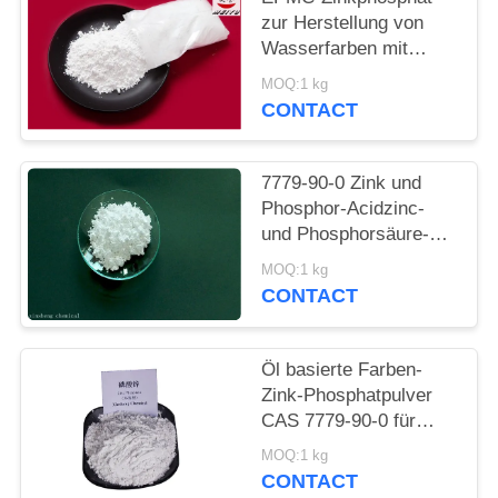
PRIVACY
zur Herstellung von
POLICY
Wasserfarben mit
niedrigem
MOQ:1 kg
Schwermetallgehalt an
CONTACT
Rostbekämpfungsfarben
7779-90-0 Zink und
Phosphor-Acidzinc-
und Phosphorsäure-
ätzende Antifarbe für
MOQ:1 kg
Stahl
CONTACT
Öl basierte Farben-
Zink-Phosphatpulver
CAS 7779-90-0 für
Schiff und
MOQ:1 kg
Stahlkonstruktionen
CONTACT
schützen sich