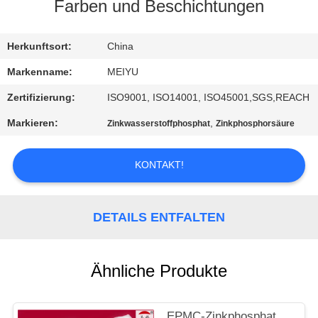
Farben und Beschichtungen
QUALITÄTSKONTROLLE
Herkunftsort:
China
KONTAKT
Markenname:
MEIYU
MIT
Zertifizierung:
ISO9001, ISO14001, ISO45001,SGS,REACH
UNS
Markieren:
,
Zinkwasserstoffphosphat
Zinkphosphorsäure
BITTE
KONTAKT!
UM
EIN
DETAILS ENTFALTEN
ANGEBOT
Ähnliche Produkte
SITEMAP
EPMC-Zinkphosphat