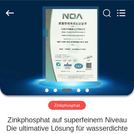
co.,ltd.
All
Rights
Reserved.
Developed
by
ECER
ZU
HAUSE
PRODUKTE
VIDEOS
ÜBER
UNS
Zinkphosphat
Zinkphosphat auf superfeinem Niveau
WERKSBESICHTIGUNG
Die ultimative Lösung für wasserdichte