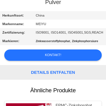
Pulver
QUALITÄTSKONTROLLE
Herkunftsort:
China
KONTAKT
Markenname:
MEIYU
MIT
Zertifizierung:
ISO9001, ISO14001, ISO45001,SGS,REACH
UNS
Markieren:
,
Zinkwasserstoffphosphat
Zinkphosphorsäure
BITTE
KONTAKT!
UM
EIN
DETAILS ENTFALTEN
ANGEBOT
Ähnliche Produkte
SITEMAP
EPMC-Zinkphosphat