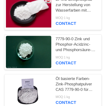
PRIVACY
zur Herstellung von
POLICY
Wasserfarben mit
niedrigem
MOQ:1 kg
Schwermetallgehalt an
CONTACT
Rostbekämpfungsfarben
7779-90-0 Zink und
Phosphor-Acidzinc-
und Phosphorsäure-
ätzende Antifarbe für
MOQ:1 kg
Stahl
CONTACT
Öl basierte Farben-
Zink-Phosphatpulver
CAS 7779-90-0 für
Schiff und
MOQ:1 kg
Stahlkonstruktionen
CONTACT
schützen sich