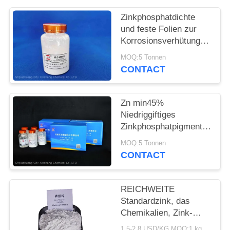
PRIVACY
POLICY
Zinkphosphatdichte
und feste Folien zur
Korrosionsverhütung
und Flammschutz von
MOQ:5 Tonnen
Metallen
CONTACT
Zn min45%
Niedriggiftiges
Zinkphosphatpigment
für umweltfreundliche
MOQ:5 Tonnen
Korrosionsschutzlösungen
CONTACT
REICHWEITE
Standardzink, das
Chemikalien, Zink-
Phosphatkorrosionschutz
1.5-2.8 USD/KG MOQ:1 kg