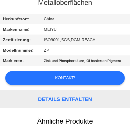
Metalloberflächen
QUALITÄTSKONTROLLE
Herkunftsort:
China
KONTAKT
Markenname:
MEIYU
MIT
Zertifizierung:
ISO9001,SGS,DGM,REACH
UNS
Modellnummer:
ZP
Markieren:
,
Zink und Phosphorsäure
Öl basierten Pigment
BITTE
UM
KONTAKT!
EIN
ANGEBOT
DETAILS ENTFALTEN
SITEMAP
Ähnliche Produkte