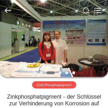
chemical
co.,ltd.
All
Rights
Reserved.
Developed
by
ECER
ZU
HAUSE
PRODUKTE
VIDEOS
ÜBER
UNS
Zink-Phosphatpigment
Zinkphosphatpigment - der Schlüssel
WERKSBESICHTIGUNG
zur Verhinderung von Korrosion auf