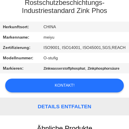
Rostschutzbeschichtungs-
QUALITÄTSKONTROLLE
Industriestandard Zink Phos
KONTAKT
Herkunftsort:
CHINA
MIT
Markenname:
meiyu
UNS
Zertifizierung:
ISO9001, ISO14001, ISO45001,SGS,REACH
Modellnummer:
O-stufig
BITTE
Markieren:
,
Zinkwasserstoffphosphat
Zinkphosphorsäure
UM
EIN
KONTAKT!
ANGEBOT
DETAILS ENTFALTEN
SITEMAP
Ähnliche Produkte