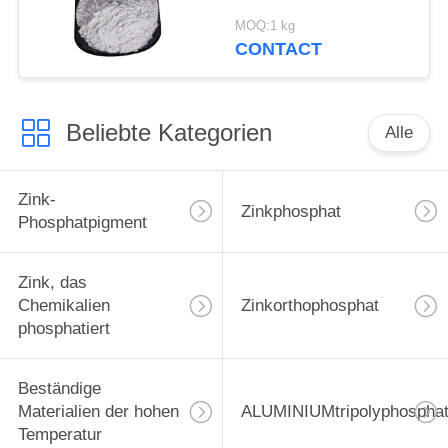
Schiff und
MOQ:1 kg
Stahlkonstruktionen
CONTACT
schützen sich
Beliebte Kategorien
Alle
Zink-
Zinkphosphat
Phosphatpigment
Zink, das
Chemikalien
Zinkorthophosphat
phosphatiert
Beständige
Materialien der hohen
ALUMINIUMtripolyphospha
Temperatur