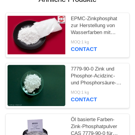
PRIVACY
POLICY
EPMC-Zinkphosphat
zur Herstellung von
Wasserfarben mit
niedrigem
MOQ:1 kg
Schwermetallgehalt an
CONTACT
Rostbekämpfungsfarben
7779-90-0 Zink und
Phosphor-Acidzinc-
und Phosphorsäure-
ätzende Antifarbe für
MOQ:1 kg
Stahl
CONTACT
Öl basierte Farben-
Zink-Phosphatpulver
CAS 7779-90-0 für