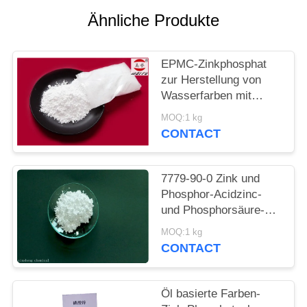
PRIVACY
Ähnliche Produkte
POLICY
EPMC-Zinkphosphat
zur Herstellung von
Wasserfarben mit
niedrigem
MOQ:1 kg
Schwermetallgehalt an
CONTACT
Rostbekämpfungsfarben
7779-90-0 Zink und
Phosphor-Acidzinc-
und Phosphorsäure-
ätzende Antifarbe für
MOQ:1 kg
Stahl
CONTACT
Öl basierte Farben-