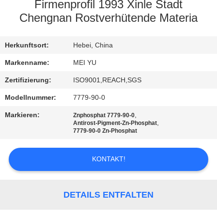
Firmenprofil 1993 Xinle Stadt
QUALITÄTSKONTROLLE
Chengnan Rostverhütende Materia
KONTAKT
Herkunftsort:
Hebei, China
MIT
Markenname:
MEI YU
UNS
Zertifizierung:
ISO9001,REACH,SGS
Modellnummer:
7779-90-0
BITTE
Markieren:
,
Znphosphat 7779-90-0
,
UM
Antirost-Pigment-Zn-Phosphat
7779-90-0 Zn-Phosphat
EIN
ANGEBOT
KONTAKT!
SITEMAP
DETAILS ENTFALTEN