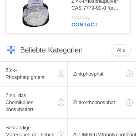
Zink-Phosphatpulver
CAS 7779-90-0 für
Schiff und
MOQ:1 kg
Stahlkonstruktionen
CONTACT
schützen sich
Beliebte Kategorien
Alle
Zink-
Zinkphosphat
Phosphatpigment
Zink, das
Chemikalien
Zinkorthophosphat
phosphatiert
Beständige
Materialien der hohen
ALUMINIUMtripolyphospha