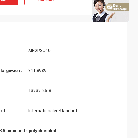
AlH2P3O10
largewicht
311,8989
13939-25-8
ard
Internationaler Standard
8 Aluminiumtripolyphosphat
,