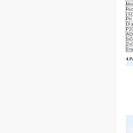
Moi
Rüc
(3
PH
Öl 
P2
Al
Si
Zn
Sta
4.P