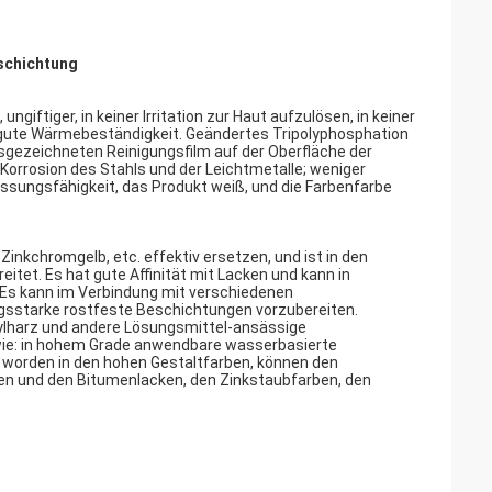
schichtung
ungiftiger, in keiner Irritation zur Haut aufzulösen, in keiner
gute Wärmebeständigkeit. Geändertes Tripolyphosphation
sgezeichneten Reinigungsfilm auf der Oberfläche der
Korrosion des Stahls und der Leichtmetalle; weniger
ssungsfähigkeit, das Produkt weiß, und die Farbenfarbe
inkchromgelb, etc. effektiv ersetzen, und ist in den
tet. Es hat gute Affinität mit Lacken und kann in
 Es kann im Verbindung mit verschiedenen
sstarke rostfeste Beschichtungen vorzubereiten.
rylharz und andere Lösungsmittel-ansässige
ie: in hohem Grade anwendbare wasserbasierte
worden in den hohen Gestaltfarben, können den
ben und den Bitumenlacken, den Zinkstaubfarben, den