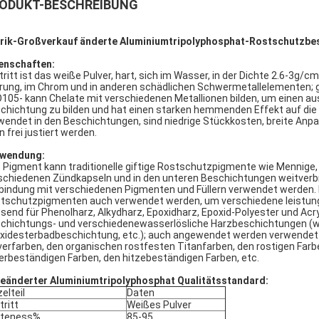
ODUKT-BESCHREIBUNG
rik-Großverkauf änderte Aluminiumtripolyphosphat-Rostschutzbe
enschaften:
tritt ist das weiße Pulver, hart, sich im Wasser, in der Dichte 2.6-3g/cm, 
rung, im Chrom und in anderen schädlichen Schwermetallelementen; 
105- kann Chelate mit verschiedenen Metallionen bilden, um einen au
chichtung zu bilden und hat einen starken hemmenden Effekt auf die 
wendet in den Beschichtungen, sind niedrige Stückkosten, breite Anpa
n frei justiert werden.
wendung:
 Pigment kann traditionelle giftige Rostschutzpigmente wie Mennige, Z
schiedenen Zündkapseln und in den unteren Beschichtungen weitverbrei
bindung mit verschiedenen Pigmenten und Füllern verwendet werden.
tschutzpigmenten auch verwendet werden, um verschiedene leistung
send für Phenolharz, Alkydharz, Epoxidharz, Epoxid-Polyester und Ac
chichtungs- und verschiedenewasserlösliche Harzbeschichtungen (w
xidesterbadbeschichtung, etc.); auch angewendet werden verwendet 
verfarben, den organischen rostfesten Titanfarben, den rostigen Far
erbeständigen Farben, den hitzebeständigen Farben, etc.
eänderter Aluminiumtripolyphosphat Qualitätsstandard:
zelteil
Daten
tritt
Weißes Pulver
iteness%
85-95