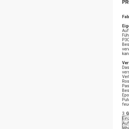
PR
Fab
Eig
Auf
Füh
P3O
Bes
ver
kan
Ver
Das
ver
Ver
Ros
Pas
Bes
Epo
Pul
feu
3.
G
Ein
Auf
Wh