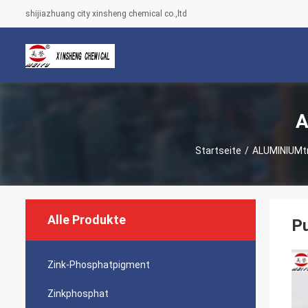
shijiazhuang city xinsheng chemical co.,ltd
A
Startseite
/
ALUMINIUMtr
Alle Produkte
Pu
Zink-Phosphatpigment
Zinkphosphat