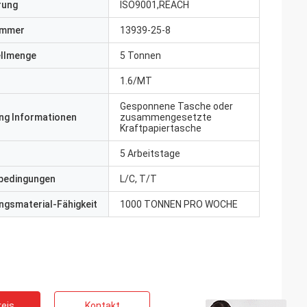
erung
ISO9001,REACH
ummer
13939-25-8
ellmenge
5 Tonnen
1.6/MT
Gesponnene Tasche oder
ng Informationen
zusammengesetzte
Kraftpapiertasche
5 Arbeitstage
bedingungen
L/C, T/T
gsmaterial-Fähigkeit
1000 TONNEN PRO WOCHE
eis
Kontakt