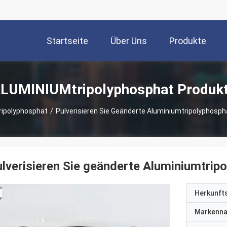
Startseite
Über Uns
Produkte
LUMINIUMtripolyphosphat Produk
ipolyphosphat
/
Pulverisieren Sie Geänderte Aluminiumtripolyphosp
lverisieren Sie geänderte Aluminiumtrip
Herkunft
Markenn