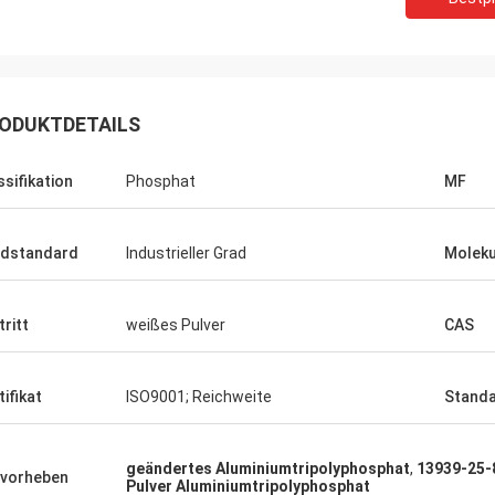
ODUKTDETAILS
ssifikation
Phosphat
MF
dstandard
Industrieller Grad
Moleku
tritt
weißes Pulver
CAS
tifikat
ISO9001; Reichweite
Stand
geändertes Aluminiumtripolyphosphat
,
13939-25-
vorheben
Pulver Aluminiumtripolyphosphat