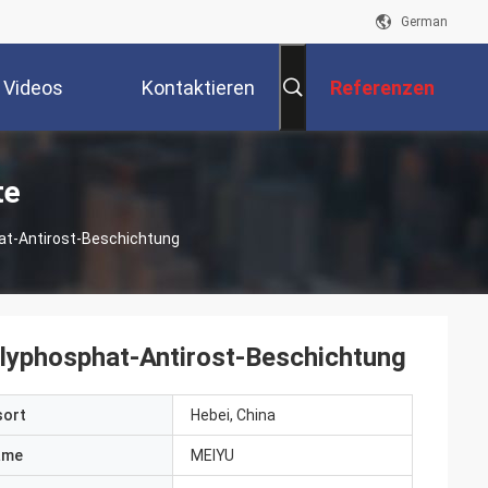
German
Videos
Kontaktieren
Referenzen
Sie Uns
te
hat-Antirost-Beschichtung
olyphosphat-Antirost-Beschichtung
sort
Hebei, China
ame
MEIYU