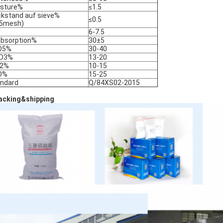
sture%
≤1.5
kstand auf sieve%
≤0.5
25mesh)
6-7.5
absorption%
30±5
O5%
30-40
2O3%
13-20
O2%
10-15
O%
15-25
ndard
Q/84XS02-2015
acking&shipping