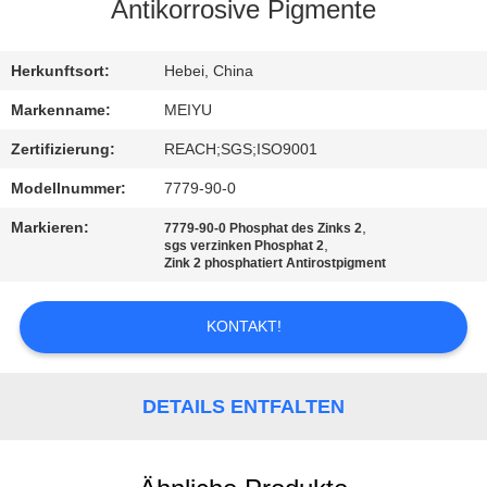
Antikorrosive Pigmente
QUALITÄTSKONTROLLE
Herkunftsort:
Hebei, China
KONTAKT
Markenname:
MEIYU
MIT
Zertifizierung:
REACH;SGS;ISO9001
UNS
Modellnummer:
7779-90-0
Markieren:
,
7779-90-0 Phosphat des Zinks 2
BITTE
,
sgs verzinken Phosphat 2
Zink 2 phosphatiert Antirostpigment
UM
EIN
KONTAKT!
ANGEBOT
DETAILS ENTFALTEN
SITEMAP