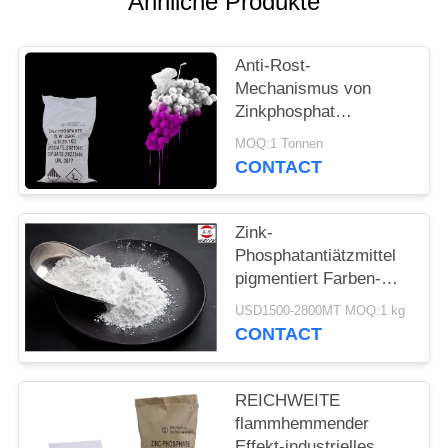
Ähnliche Produkte
PRIVACY
POLICY
Anti-Rost-
Mechanismus von
Zinkphosphat
chemischem Pigment
MOQ:1 Tonnen
zur
CONTACT
Korrosionsverhütung
von Metallen
Zink-
Phosphatantiätzmittel
pigmentiert Farben-
Zusätze und
USD1500-2800MT MOQ:1 kg
Beschichtungs-Zusätze
CONTACT
REICHWEITE
flammhemmender
Effekt-industrielles