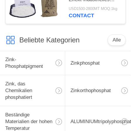
Zink phosphatiert 7779
USD1500-2800MT MOQ:1kg
90 0
CONTACT
Beliebte Kategorien
Alle
Zink-
Zinkphosphat
Phosphatpigment
Zink, das
Chemikalien
Zinkorthophosphat
phosphatiert
Beständige
Materialien der hohen
ALUMINIUMtripolyphospha
Temperatur