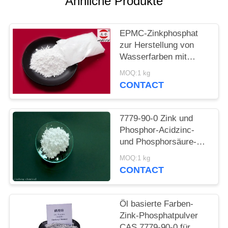
Ähnliche Produkte
PRIVACY
POLICY
EPMC-Zinkphosphat
zur Herstellung von
Wasserfarben mit
niedrigem
MOQ:1 kg
Schwermetallgehalt an
CONTACT
Rostbekämpfungsfarben
7779-90-0 Zink und
Phosphor-Acidzinc-
und Phosphorsäure-
ätzende Antifarbe für
MOQ:1 kg
Stahl
CONTACT
Öl basierte Farben-
Zink-Phosphatpulver
CAS 7779-90-0 für