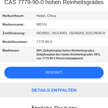
CAS 7779-90-0 hohen Reinheitsgrades
QUALITÄTSKONTROLLE
Herkunftsort:
Hebei, China
KONTAKT
Markenname:
MEIYU
MIT
Zertifizierung:
ISO9001, ISO14001, ISO45001,SGS,REACH
UNS
Modellnummer:
7779-90-0
Markieren:
,
99% Zinkphosphat hohen Reinheitsgrades
BITTE
,
Zinkphosphat des hohen Reinheitsgrades 99%
cas 7779 90 0 Rostschutzpigment
UM
EIN
KONTAKT!
ANGEBOT
DETAILS ENTFALTEN
SITEMAP