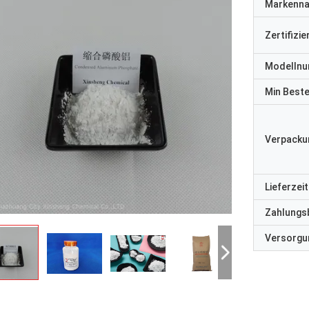
Markenn
Zertifizi
Modelln
Min Best
Verpacku
Lieferzeit
Zahlungs
Versorgun