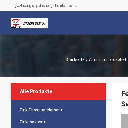
shijiazhuang city xinsheng chemical co.,ltd
Startseite
/
Aluminiumphosphat
Alle Produkte
Fe
Sa
Zink-Phosphatpigment
Zinkphosphat