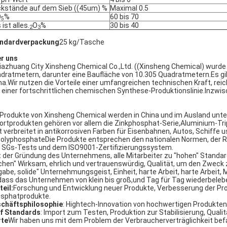
kstände auf dem Sieb ((45um) %
Maximal 0.5
O
%
60 bis 70
5
 ist alles.
O
%
30 bis 40
2
3
ndardverpackung
25 kg/Tasche
r uns
jiazhuang City Xinsheng Chemical Co.,Ltd. ((Xinsheng Chemical) wurde
dratmetern, darunter eine Baufläche von 10.305 Quadratmetern.Es gib
ma.Wir nutzen die Vorteile einer umfangreichen technischen Kraft, rei
 einer fortschrittlichen chemischen Synthese-Produktionslinie.Inzwis
 Produkte von Xinsheng Chemical werden in China und im Ausland unt
ortprodukten gehören vor allem die Zinkphosphat-Serie,Aluminium-Tr
t verbreitet in antikorrosiven Farben für Eisenbahnen, Autos, Schiff
polyphosphateDie Produkte entsprechen den nationalen Normen, der
 SGs-Tests und dem ISO9001-Zertifizierungssystem.
t der Gründung des Unternehmens, alle Mitarbeiter zu "hohen" Standa
chen" Wirksam, ehrlich und vertrauenswürdig, Qualität, um den Zweck z
gabe, solide" Unternehmungsgeist, Einheit, harte Arbeit, harte Arbeit
dass das Unternehmen von klein bis groß,und Tag für Tag wiederbeleb
teil:
Forschung und Entwicklung neuer Produkte, Verbesserung der Pro
sphatprodukte.
chäftsphilosophie
: Hightech-Innovation von hochwertigen Produkten
f Standards
: Import zum Testen, Produktion zur Stabilisierung, Qualit
te
Wir haben uns mit dem Problem der Verbraucherverträglichkeit bef