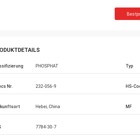
Bestpr
ODUKTDETAILS
ssifizierung
PHOSPHAT
Typ
ecs Nr.
232-056-9
HS-Co
kunftsort
Hebei, China
MF
S
7784-30-7