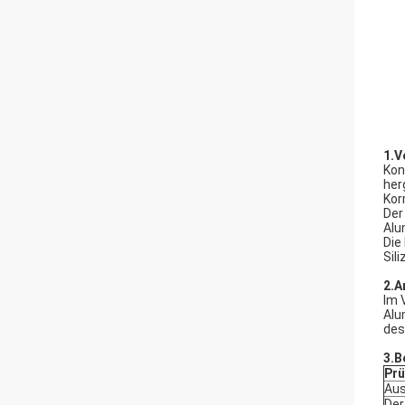
1.V
Kon
her
Kor
Der
Alu
Die
Sil
2.A
Im 
Alu
des
3.B
Prü
Au
Der