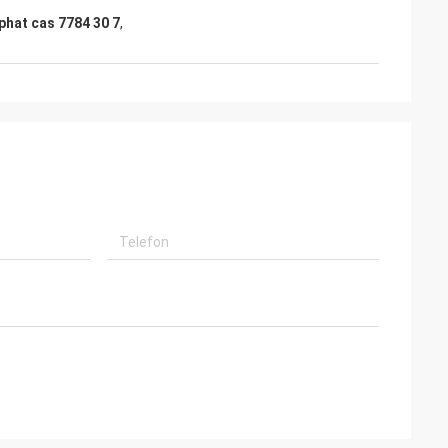
hat cas 7784 30 7
,