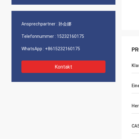
Ansprechpartner :
孙会娜
Telefonnummer :
15232160175
WhatsApp :
+8615232160175
PR
Kla
Kontakt
Ein
Her
CA