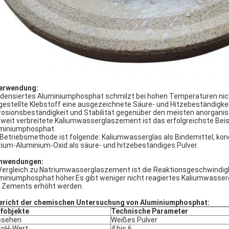
erwendung:
densiertes Aluminiumphosphat schmilzt bei hohen Temperaturen nicht
gestellte Klebstoff eine ausgezeichnete Säure- und Hitzebeständigke
rosionsbeständigkeit und Stabilität gegenüber den meisten anorgani
 weit verbreitete Kaliumwasserglaszement ist das erfolgreichste Bei
miniumphosphat.
 Betriebsmethode ist folgende: Kaliumwasserglas als Bindemittel, ko
izium-Aluminium-Oxid als säure- und hitzebeständiges Pulver.
nwendungen:
Vergleich zu Natriumwasserglaszement ist die Reaktionsgeschwindi
miniumphosphat höher.Es gibt weniger nicht reagiertes Kaliumwasser
 Zements erhöht werden.
ericht der chemischen Untersuchung von Aluminiumphosphat:
fobjekte
Technische Parameter
ssehen
Weißes Pulver
 pH-Wert
4 bis 6