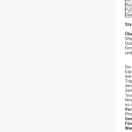
Rüc
P
2
Das
Sta
Übe
Shi
Qua
Fir
und
Die
Exp
wei
Tri
den
Sei
"su
Hin
so 
Vor
Pho
Ges
Fün
Wer