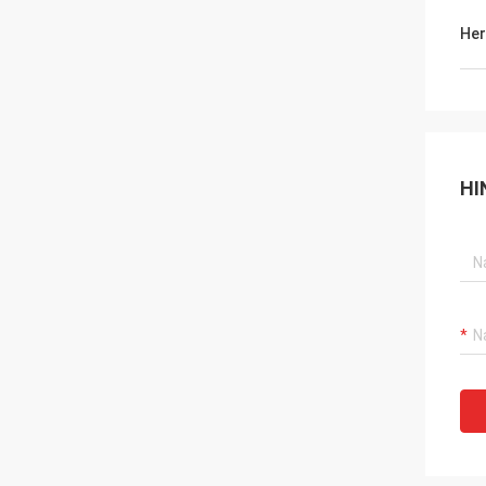
Her
HI