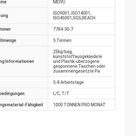
ame
MEIYU
ISO9001, ISO14001,
erung
ISO45001,SGS,REACH
ummer
7784-30-7
ellmenge
5 Tonnen
25kg/bag,
kunststoffausgekleidete
ng Informationen
und Plastik-überzogene
gesponnene Taschen oder
zusammengesetzte Pa
5-8 Arbeitstage
bedingungen
L/C, T/T
gsmaterial-Fähigkeit
1000 TONNEN PRO MONAT