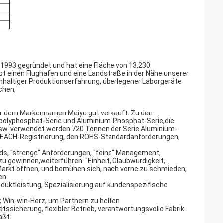
 1993 gegründet und hat eine Fläche von 13.230
t einen Flughafen und eine Landstraße in der Nähe unserer
chhaltiger Produktionserfahrung, überlegener Laborgeräte
chen,
er dem Markennamen Meiyu gut verkauft. Zu den
ipolyphosphat-Serie und Aluminium-Phosphat-Serie,die
e usw. verwendet werden.720 Tonnen der Serie Aluminium-
 REACH-Registrierung, den ROHS-Standardanforderungen,
rds, "strenge" Anforderungen, "feine" Management,
u gewinnen,weiterführen: "Einheit, Glaubwürdigkeit,
, Markt öffnen, und bemühen sich, nach vorne zu schmieden,
en.
duktleistung, Spezialisierung auf kundenspezifische
; Win-win-Herz, um Partnern zu helfen
ätssicherung, flexibler Betrieb, verantwortungsvolle Fabrik.
aßt.