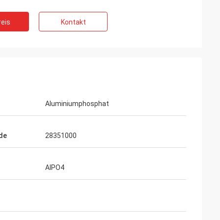
eis
Kontakt
Aluminiumphosphat
de
28351000
AlPO4