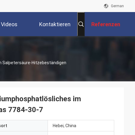
German
Videos
Kontaktieren
Referenzen
Sie Uns
m Salpetersäure-Hitzebeständigen
iumphosphatlösliches im
Cas 7784-30-7
sort
Hebei, China