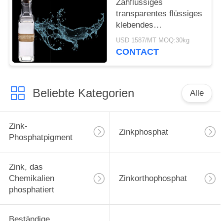
Zähflüssiges
transparentes flüssiges
klebendes
Aluminiumdihydrogen-
USD 1587/MT MOQ:30kg
Triphosphat 13530-50-2
CONTACT
Beliebte Kategorien
Alle
Zink-
Zinkphosphat
Phosphatpigment
Zink, das
Chemikalien
Zinkorthophosphat
phosphatiert
Beständige