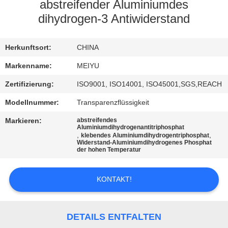
abstreifender Aluminiumdes
QUALITÄTSKONTROLLE
dihydrogen-3 Antiwiderstand
KONTAKT
Herkunftsort:
CHINA
MIT
Markenname:
MEIYU
UNS
Zertifizierung:
ISO9001, ISO14001, ISO45001,SGS,REACH
Modellnummer:
Transparenzflüssigkeit
BITTE
Markieren:
abstreifendes
Aluminiumdihydrogenantitriphosphat
UM
,
,
klebendes Aluminiumdihydrogentriphosphat
Widerstand-Aluminiumdihydrogenes Phosphat
EIN
der hohen Temperatur
ANGEBOT
KONTAKT!
SITEMAP
DETAILS ENTFALTEN