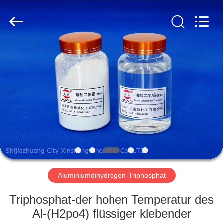
co.,ltd.
All
Rights
Reserved.
Developed
by
ECER
ZU
HAUSE
PRODUKTE
VIDEOS
ÜBER
UNS
Aluminiumdihydrogen-Triphosphat
Triphosphat-der hohen Temperatur des
WERKSBESICHTIGUNG
Al-(H2po4) flüssiger klebender