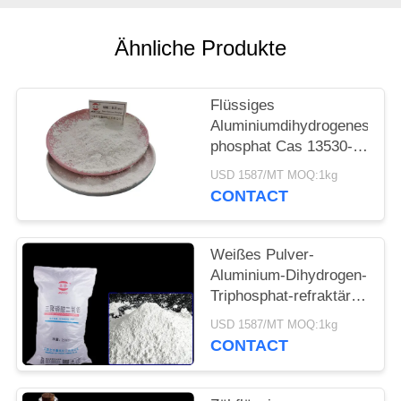
PRIVACY
POLICY
Ähnliche Produkte
Flüssiges
Aluminiumdihydrogenes
phosphat Cas 13530-
50-2, das bei
USD 1587/MT MOQ:1kg
Zimmertemperatur
CONTACT
kuriert
Weißes Pulver-
Aluminium-Dihydrogen-
Triphosphat-refraktäres
beschichtendes
USD 1587/MT MOQ:1kg
Härtemittel 13530-50-2
CONTACT