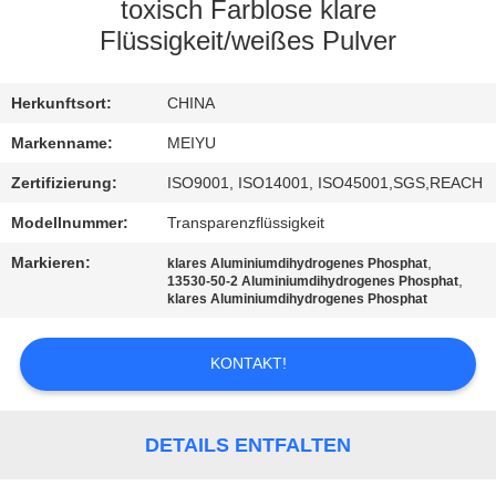
toxisch Farblose klare
QUALITÄTSKONTROLLE
Flüssigkeit/weißes Pulver
KONTAKT
Herkunftsort:
CHINA
MIT
Markenname:
MEIYU
UNS
Zertifizierung:
ISO9001, ISO14001, ISO45001,SGS,REACH
Modellnummer:
Transparenzflüssigkeit
BITTE
Markieren:
,
klares Aluminiumdihydrogenes Phosphat
,
UM
13530-50-2 Aluminiumdihydrogenes Phosphat
klares Aluminiumdihydrogenes Phosphat
EIN
ANGEBOT
KONTAKT!
SITEMAP
DETAILS ENTFALTEN