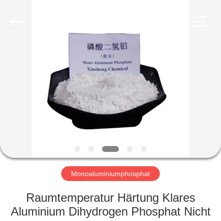
co.,ltd.
All
Rights
Reserved.
Developed
by
ECER
ZU
HAUSE
PRODUKTE
VIDEOS
ÜBER
UNS
Monoaluminiumphosphat
Raumtemperatur Härtung Klares
WERKSBESICHTIGUNG
Aluminium Dihydrogen Phosphat Nicht