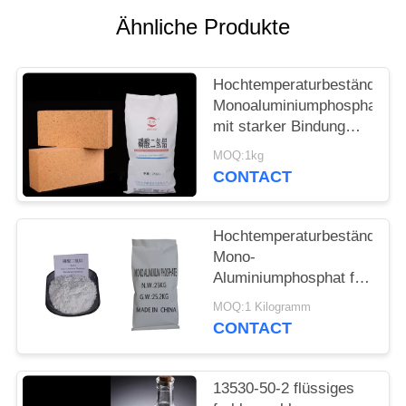
PRIVACY
Ähnliche Produkte
POLICY
Hochtemperaturbeständiges
Monoaluminiumphosphat
mit starker Bindung
Aluminiumdihydrogenphosph
MOQ:1kg
CONTACT
Hochtemperaturbeständiges
Mono-
Aluminiumphosphat für
hochtemperaturförmige
MOQ:1 Kilogramm
Zementstoffe
CONTACT
13530-50-2 flüssiges