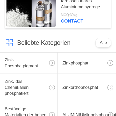
farbloses klares
Aluminiumdihydrogen-
Triphosphat
MOQ:30kg
CONTACT
Beliebte Kategorien
Alle
Zink-
Zinkphosphat
Phosphatpigment
Zink, das
Chemikalien
Zinkorthophosphat
phosphatiert
Beständige
Materialien der hohen
ALUMINIUMtripolyphospha