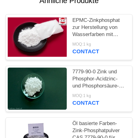
Ähnliche Produkte
PRIVACY
POLICY
EPMC-Zinkphosphat
zur Herstellung von
Wasserfarben mit
niedrigem
MOQ:1 kg
Schwermetallgehalt an
CONTACT
Rostbekämpfungsfarben
7779-90-0 Zink und
Phosphor-Acidzinc-
und Phosphorsäure-
ätzende Antifarbe für
MOQ:1 kg
Stahl
CONTACT
Öl basierte Farben-
Zink-Phosphatpulver
CAS 7779-90-0 für