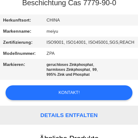
Beschichtung Cas 7779-90-0
QUALITÄTSKONTROLLE
Herkunftsort:
CHINA
KONTAKT
Markenname:
meiyu
MIT
Zertifizierung:
ISO9001, ISO14001, ISO45001,SGS,REACH
UNS
Modellnummer:
ZPA
Markieren:
,
geruchloses Zinkphosphat
BITTE
,
,
harmloses Zinkphosphat
99
995% Zink und Phosphat
UM
EIN
KONTAKT!
ANGEBOT
DETAILS ENTFALTEN
SITEMAP