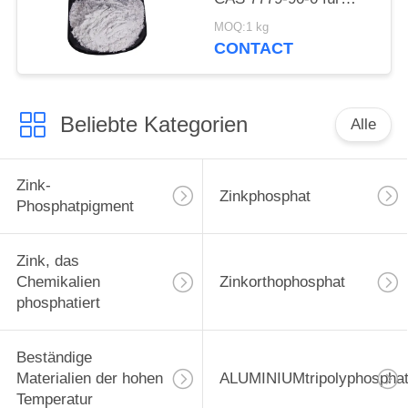
Schiff und
MOQ:1 kg
Stahlkonstruktionen
CONTACT
schützen sich
Beliebte Kategorien
Alle
Zink-
Zinkphosphat
Phosphatpigment
Zink, das
Chemikalien
Zinkorthophosphat
phosphatiert
Beständige
Materialien der hohen
ALUMINIUMtripolyphospha
Temperatur