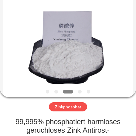
co.,ltd.
All
Rights
Reserved.
Developed
by
ECER
ZU
HAUSE
PRODUKTE
VIDEOS
ÜBER
UNS
Zinkphosphat
99,995% phosphatiert harmloses
WERKSBESICHTIGUNG
geruchloses Zink Antirost-