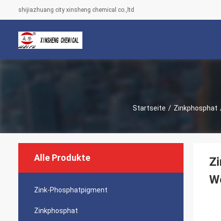
shijiazhuang city xinsheng chemical co.,ltd
Startseite
/
Zinkphosphat
Alle Produkte
Zi
W
Zink-Phosphatpigment
Zinkphosphat