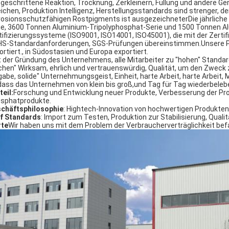
tgeschrittene Reaktion, Trocknung, Zerkleinern, Füllung und andere G
eichen, Produktion Intelligenz, Herstellungsstandards sind strenger, der
rosionsschutzfähigen Rostpigments ist ausgezeichneterDie jährliche
ie, 3600 Tonnen Aluminium-Tripolyphosphat-Serie und 1500 Tonnen Al
tifizierungssysteme (ISO9001, ISO14001, ISO45001), die mit der Zerti
S-Standardanforderungen, SGS-Prüfungen übereinstimmen.Unsere Pr
ortiert., in Südostasien und Europa exportiert.
t der Gründung des Unternehmens, alle Mitarbeiter zu "hohen" Standa
chen" Wirksam, ehrlich und vertrauenswürdig, Qualität, um den Zweck z
gabe, solide" Unternehmungsgeist, Einheit, harte Arbeit, harte Arbeit
dass das Unternehmen von klein bis groß,und Tag für Tag wiederbeleb
teil:
Forschung und Entwicklung neuer Produkte, Verbesserung der Pro
sphatprodukte.
chäftsphilosophie
: Hightech-Innovation von hochwertigen Produkten
f Standards
: Import zum Testen, Produktion zur Stabilisierung, Qualit
te
Wir haben uns mit dem Problem der Verbraucherverträglichkeit bef