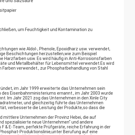
äure und Salzsäure
itpapier
chließen, um Feuchtigkeit und Kontamination zu
chtungen wie Aldol-, Phenole, Epoxidharz usw. verwendet,
ge Beschichtungen herzustellen,wie zum Beispiel
e Harzfarben usw. Es wird häufig in Anti-Korrosionsfarben
räte und Metallbehälter für Lebensmittel verwendet.Es wird
en Farben verwendet., zur Phosphatbehandlung von Stahl
gründet, im Jahr 1999 erweiterte das Unternehmen sein
des Eisenbahnministeriums ernannt., im Jahr 2003 wurde
nt. Im Jahr 2021 zog das Unternehmen in den Xinle City
 Quadratmeter, und gleichzeitig führte das Unternehmen
ität, verbesserte die Leistung der Produkte,so dass die
 mittlere Unternehmen der Provinz Hebei, die auf
nd spezialisierte neue Unternehmen" und andere
 & E-Team, perfekte Prüfgeräte, reiche Erfahrung in der
Phosphat-Produktionslinie,unter Berufung auf eine