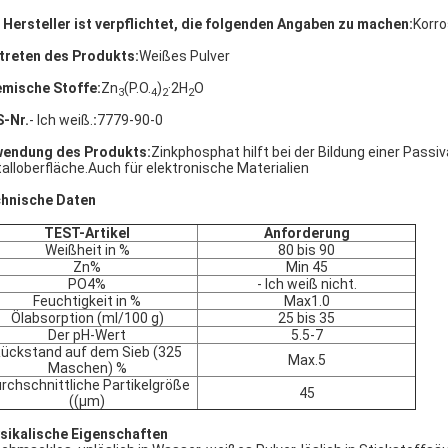
 Hersteller ist verpflichtet, die folgenden Angaben zu machen:
Korr
treten des Produkts:
Weißes Pulver
mische Stoffe:
Zn
(P.O.
)
·2H
O
3
4
2
2
-Nr.
- Ich weiß.
:
7779-90-0
endung des Produkts:
Zinkphosphat hilft bei der Bildung einer Pass
alloberfläche.Auch für elektronische Materialien
hnische Daten
TEST-Artikel
Anforderung
Weißheit in %
80 bis 90
Zn%
Min 45
PO4%
- Ich weiß nicht.
Feuchtigkeit in %
Max1.0
Ölabsorption (ml/100 g)
25 bis 35
Der pH-Wert
5.5-7
ückstand auf dem Sieb (325
Max.5
Maschen) %
rchschnittliche Partikelgröße
45
((μm)
sikalische Eigenschaften