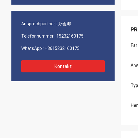
Ansprechpartner :
孙会娜
PR
Telefonnummer :
15232160175
Far
WhatsApp :
+8615232160175
An
Kontakt
Typ
Her