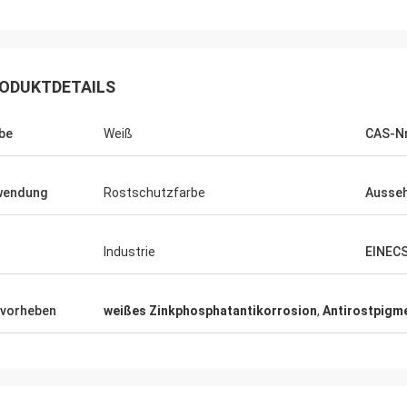
ODUKTDETAILS
be
Weiß
CAS-Nr
wendung
Rostschutzfarbe
Ausse
Industrie
EINECS
vorheben
weißes Zinkphosphatantikorrosion
,
Antirostpigm