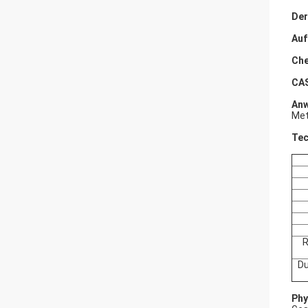
Der
Auf
Che
CAS
Anw
Met
Tec
R
Du
Phy