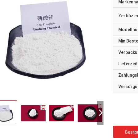
Markenn
Zertifizi
Modelln
Min Best
Verpacku
Lieferzeit
Zahlungs
Versorgun
Bestpr