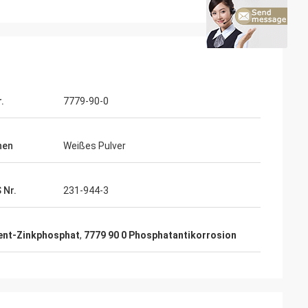
.
7779-90-0
hen
Weißes Pulver
 Nr.
231-944-3
ent-Zinkphosphat
,
7779 90 0 Phosphatantikorrosion