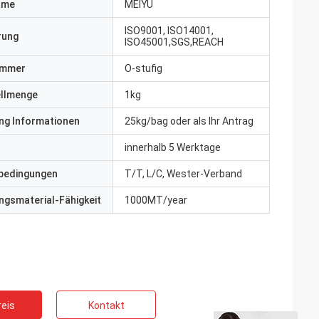
ame
MEIYU
ISO9001, ISO14001,
erung
ISO45001,SGS,REACH
ummer
O-stufig
ellmenge
1kg
ng Informationen
25kg/bag oder als Ihr Antrag
innerhalb 5 Werktage
bedingungen
T/T, L/C, Wester-Verband
gsmaterial-Fähigkeit
1000MT/year
eis
Kontakt