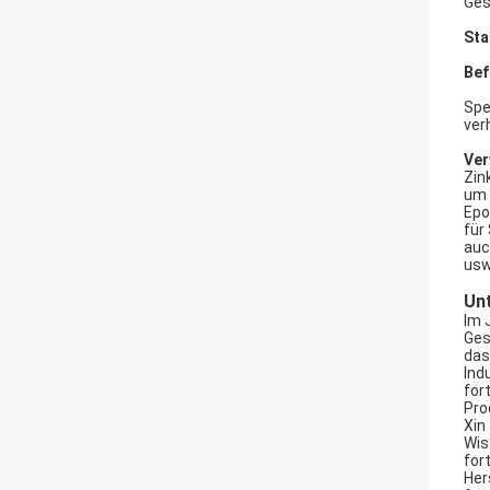
Ges
Sta
Bef
Spe
ver
Ver
Zin
um 
Epo
für
auc
usw
Un
Im 
Ges
das
Ind
for
Pro
Xin
Wis
for
Her