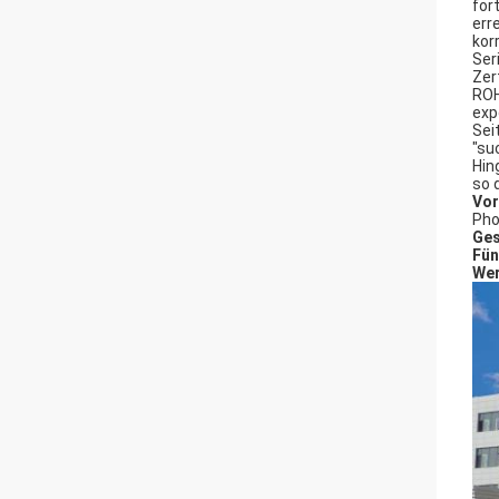
for
err
kor
Ser
Zer
ROH
exp
Sei
"su
Hin
so 
Vor
Pho
Ges
Fün
Wer