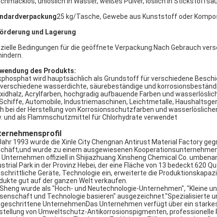
chmacklos, unlöslich in Wasser, weißes Pulver, löslich in Stickstoffs
ndardverpackung
25 kg/Tasche, Gewebe aus Kunststoff oder Kompos
örderung und Lagerung
zielle Bedingungen für die geöffnete Verpackung:Nach Gebrauch vers
hindern.
wendung des Produkts:
kphosphat wird hauptsächlich als Grundstoff für verschiedene Beschi
verschiedene wasserdichte, säurebeständige und korrosionsbeständi
xidhalz, Acrylfarben, hochgradig aufbauende Farben und wasserlöslich
 Schiffe, Automobile, Industriemaschinen, Leichtmetalle, Haushaltsge
h bei der Herstellung von Korrosionsschutzfarben und wasserlöslich
. und als Flammschutzmittel für Chlorhydrate verwendet
ternehmensprofil
Jahr 1993 wurde die Xinle City Chengnan Antirust Material Factory ge
chäft,und wurde zu einem ausgewiesenen Kooperationsunternehmen 
 Unternehmen offiziell in Shijiazhuang Xinsheng Chemical Co. umbenan
ustrial Park in der Provinz Hebei, der eine Fläche von 13 bedeckt.620
tschrittliche Geräte, Technologie ein, erweiterte die Produktionskapaz
dukte gut auf der ganzen Welt verkaufen.
 Sheng wurde als "Hoch- und Neutechnologie-Unternehmen", "Kleine und
senschaft und Technologie basieren" ausgezeichnet."Spezialisierte u
tgeschrittene UnternehmenDas Unternehmen verfügt über ein starkes F
stellung von Umweltschutz-Antikorrosionspigmenten, professionelle 