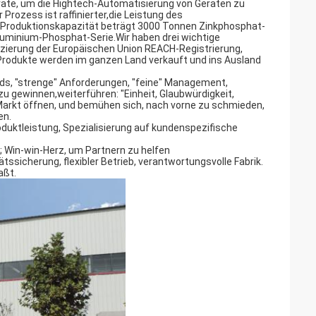
eräte, um die Hightech-Automatisierung von Geräten zu
 Prozess ist raffinierter,die Leistung des
 Produktionskapazität beträgt 3000 Tonnen Zinkphosphat-
uminium-Phosphat-Serie.Wir haben drei wichtige
fizierung der Europäischen Union REACH-Registrierung,
odukte werden im ganzen Land verkauft und ins Ausland
rds, "strenge" Anforderungen, "feine" Management,
u gewinnen,weiterführen: "Einheit, Glaubwürdigkeit,
, Markt öffnen, und bemühen sich, nach vorne zu schmieden,
en.
duktleistung, Spezialisierung auf kundenspezifische
; Win-win-Herz, um Partnern zu helfen
ätssicherung, flexibler Betrieb, verantwortungsvolle Fabrik.
aßt.