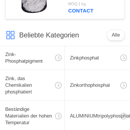
Schiff und
MOQ:1 kg
Stahlkonstruktionen
CONTACT
schützen sich
Beliebte Kategorien
Alle
Zink-
Zinkphosphat
Phosphatpigment
Zink, das
Chemikalien
Zinkorthophosphat
phosphatiert
Beständige
Materialien der hohen
ALUMINIUMtripolyphospha
Temperatur