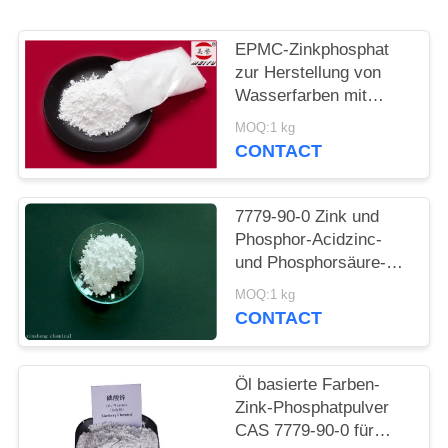
PRIVACY
POLICY
EPMC-Zinkphosphat
zur Herstellung von
Wasserfarben mit
niedrigem
MOQ:1 kg
Schwermetallgehalt an
CONTACT
Rostbekämpfungsfarben
7779-90-0 Zink und
Phosphor-Acidzinc-
und Phosphorsäure-
ätzende Antifarbe für
MOQ:1 kg
Stahl
CONTACT
Öl basierte Farben-
Zink-Phosphatpulver
CAS 7779-90-0 für