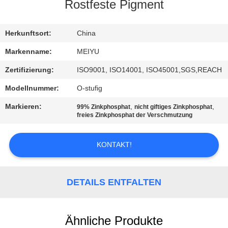
Rostfeste Pigment
QUALITÄTSKONTROLLE
Herkunftsort:
China
KONTAKT
Markenname:
MEIYU
MIT
Zertifizierung:
ISO9001, ISO14001, ISO45001,SGS,REACH
UNS
Modellnummer:
O-stufig
Markieren:
,
,
99% Zinkphosphat
nicht giftiges Zinkphosphat
BITTE
freies Zinkphosphat der Verschmutzung
UM
KONTAKT!
EIN
ANGEBOT
DETAILS ENTFALTEN
SITEMAP
Ähnliche Produkte