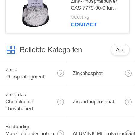
Zink-Phosphatpulver
CAS 7779-90-0 für
Schiff und
MOQ:1 kg
Stahlkonstruktionen
CONTACT
schützen sich
Beliebte Kategorien
Alle
Zink-
Zinkphosphat
Phosphatpigment
Zink, das
Chemikalien
Zinkorthophosphat
phosphatiert
Beständige
Materialien der hohen
ALUMINIUMtripolyphospha