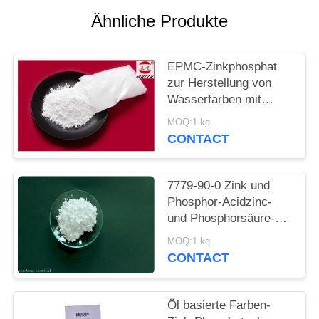
PRIVACY
Ähnliche Produkte
POLICY
EPMC-Zinkphosphat
zur Herstellung von
Wasserfarben mit
niedrigem
MOQ:1 kg
Schwermetallgehalt an
CONTACT
Rostbekämpfungsfarben
7779-90-0 Zink und
Phosphor-Acidzinc-
und Phosphorsäure-
ätzende Antifarbe für
MOQ:1 kg
Stahl
CONTACT
Öl basierte Farben-