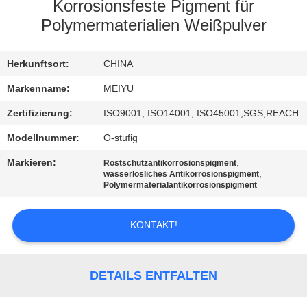
Korrosionsfeste Pigment für
QUALITÄTSKONTROLLE
Polymermaterialien Weißpulver
KONTAKT
Herkunftsort:
CHINA
MIT
Markenname:
MEIYU
UNS
Zertifizierung:
ISO9001, ISO14001, ISO45001,SGS,REACH
Modellnummer:
O-stufig
BITTE
Markieren:
,
Rostschutzantikorrosionspigment
,
UM
wasserlösliches Antikorrosionspigment
Polymermaterialantikorrosionspigment
EIN
ANGEBOT
KONTAKT!
SITEMAP
DETAILS ENTFALTEN