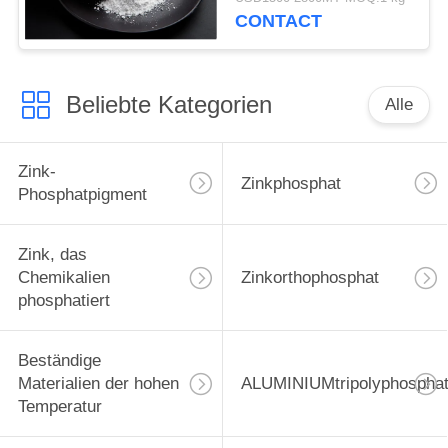
Beschichtungs-Zusätze
CONTACT
Beliebte Kategorien
Alle
Zink-
Zinkphosphat
Phosphatpigment
Zink, das
Chemikalien
Zinkorthophosphat
phosphatiert
Beständige
Materialien der hohen
ALUMINIUMtripolyphospha
Temperatur