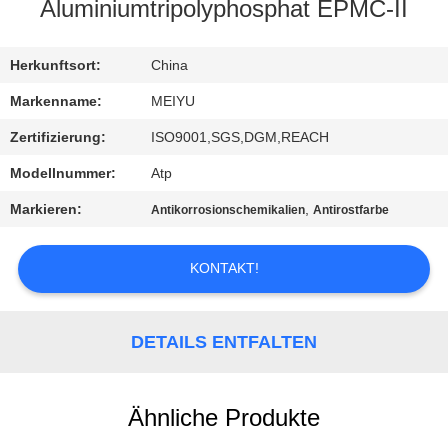
Aluminiumtripolyphosphat EPMC-II
QUALITÄTSKONTROLLE
Herkunftsort:
China
KONTAKT
Markenname:
MEIYU
MIT
Zertifizierung:
ISO9001,SGS,DGM,REACH
UNS
Modellnummer:
Atp
Markieren:
,
Antikorrosionschemikalien
Antirostfarbe
BITTE
UM
KONTAKT!
EIN
ANGEBOT
DETAILS ENTFALTEN
SITEMAP
Ähnliche Produkte