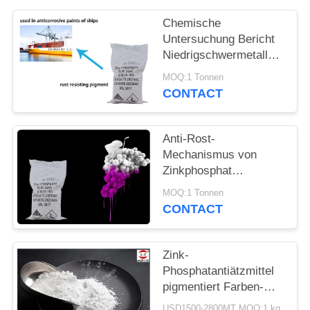
PRIVACY
POLICY
Chemische
Untersuchung Bericht
Niedrigschwermetall
Zink Phosphat
MOQ:1 Tonnen
Antikorrosive Pigmente
CONTACT
Anti-Rost-
Mechanismus von
Zinkphosphat
chemischem Pigment
MOQ:1 Tonnen
zur
CONTACT
Korrosionsverhütung
von Metallen
Zink-
Phosphatantiätzmittel
pigmentiert Farben-
Zusätze und
USD1500-2800MT MOQ:1 kg