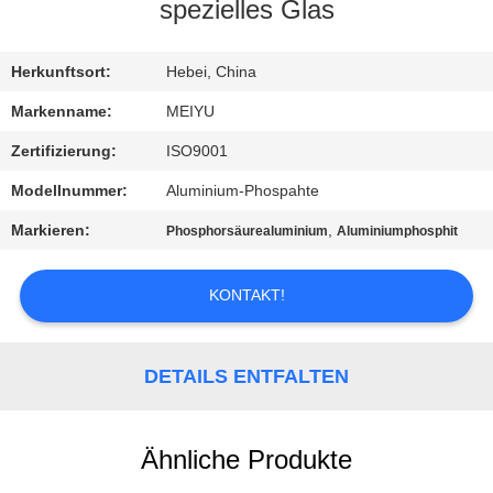
spezielles Glas
QUALITÄTSKONTROLLE
Herkunftsort:
Hebei, China
KONTAKT
Markenname:
MEIYU
MIT
Zertifizierung:
ISO9001
UNS
Modellnummer:
Aluminium-Phospahte
Markieren:
,
Phosphorsäurealuminium
Aluminiumphosphit
BITTE
UM
KONTAKT!
EIN
ANGEBOT
DETAILS ENTFALTEN
SITEMAP
Ähnliche Produkte