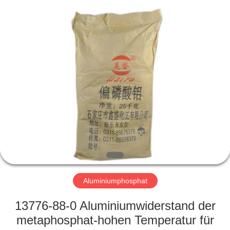
co.,ltd.
All
Rights
Reserved.
Developed
by
ECER
ZU
HAUSE
PRODUKTE
VIDEOS
ÜBER
UNS
Aluminiumphosphat
13776-88-0 Aluminiumwiderstand der
WERKSBESICHTIGUNG
metaphosphat-hohen Temperatur für