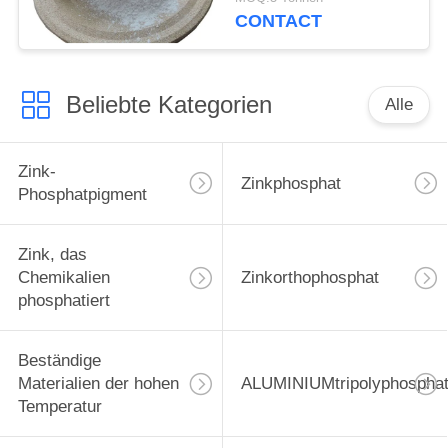
hitzebeständigen
CONTACT
Material Cas 7784-30-7
Beliebte Kategorien
Alle
Zink-
Zinkphosphat
Phosphatpigment
Zink, das
Chemikalien
Zinkorthophosphat
phosphatiert
Beständige
Materialien der hohen
ALUMINIUMtripolyphospha
Temperatur