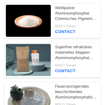
PRIVACY
POLICY
Weißpulver
Aluminiumphosphat
Chemisches Pigment
für die Passivierung
MOQ:1 Tonnen
der Metalloberfläche
CONTACT
und die komplexe
Bildung
Superfine refraktäres
materielles Mappen-
Aluminiumphosphat
Cas 7784-30-7
MOQ:1 Tonnen
CONTACT
Feuerverzögerndes
beschichtendes
Aluminiumphosphatlösliches
im Salpetersäure-
MOQ:5 Tonnen