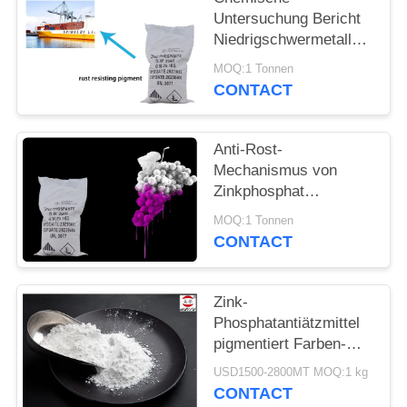
PRIVACY
Untersuchung Bericht
POLICY
Niedrigschwermetall
Zink Phosphat
MOQ:1 Tonnen
Antikorrosive Pigmente
CONTACT
Anti-Rost-
Mechanismus von
Zinkphosphat
chemischem Pigment
MOQ:1 Tonnen
zur
CONTACT
Korrosionsverhütung
von Metallen
Zink-
Phosphatantiätzmittel
pigmentiert Farben-
Zusätze und
USD1500-2800MT MOQ:1 kg
Beschichtungs-Zusätze
CONTACT