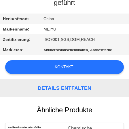
geführt
QUALITÄTSKONTROLLE
Herkunftsort:
China
KONTAKT
Markenname:
MEIYU
MIT
Zertifizierung:
ISO9001,SGS,DGM,REACH
UNS
Markieren:
,
Antikorrosionschemikalien
Antirostfarbe
BITTE
KONTAKT!
UM
EIN
DETAILS ENTFALTEN
ANGEBOT
Ähnliche Produkte
SITEMAP
Chemische