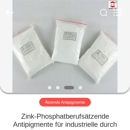
co.,ltd.
All
Rights
Reserved.
Developed
by
ECER
ZU
HAUSE
PRODUKTE
VIDEOS
ÜBER
UNS
Ätzende Antipigmente
Zink-Phosphatberufsätzende
WERKSBESICHTIGUNG
Antipigmente für industrielle durch