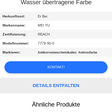
Wasser übertragene Farbe
QUALITÄTSKONTROLLE
Herkunftsort:
Er Bei
KONTAKT
Markenname:
MEI YU
MIT
Zertifizierung:
REACH
UNS
Modellnummer:
7779-90-0
Markieren:
,
Antikorrosionschemikalien
Antirostfarbe
BITTE
UM
KONTAKT!
EIN
ANGEBOT
DETAILS ENTFALTEN
SITEMAP
Ähnliche Produkte