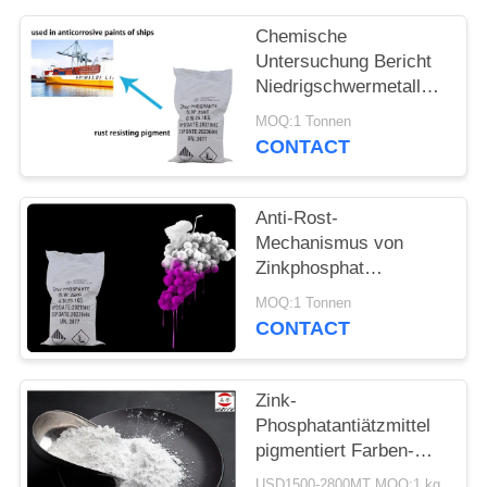
PRIVACY
POLICY
Chemische
Untersuchung Bericht
Niedrigschwermetall
Zink Phosphat
MOQ:1 Tonnen
Antikorrosive Pigmente
CONTACT
Anti-Rost-
Mechanismus von
Zinkphosphat
chemischem Pigment
MOQ:1 Tonnen
zur
CONTACT
Korrosionsverhütung
von Metallen
Zink-
Phosphatantiätzmittel
pigmentiert Farben-
Zusätze und
USD1500-2800MT MOQ:1 kg