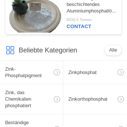
beschichtendes
Aluminiumphosphatlösliches
im Salpetersäure-
MOQ:5 Tonnen
hitzebeständigen
CONTACT
Material Cas 7784-30-7
Beliebte Kategorien
Alle
Zink-
Zinkphosphat
Phosphatpigment
Zink, das
Chemikalien
Zinkorthophosphat
phosphatiert
Beständige