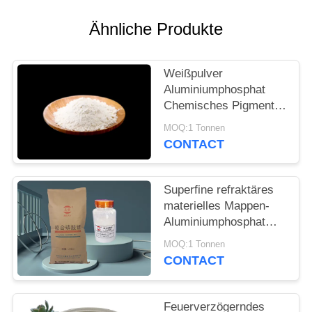
PRIVACY
POLICY
Ähnliche Produkte
Weißpulver
Aluminiumphosphat
Chemisches Pigment
für die Passivierung
MOQ:1 Tonnen
der Metalloberfläche
CONTACT
und die komplexe
Bildung
Superfine refraktäres
materielles Mappen-
Aluminiumphosphat
Cas 7784-30-7
MOQ:1 Tonnen
CONTACT
Feuerverzögerndes