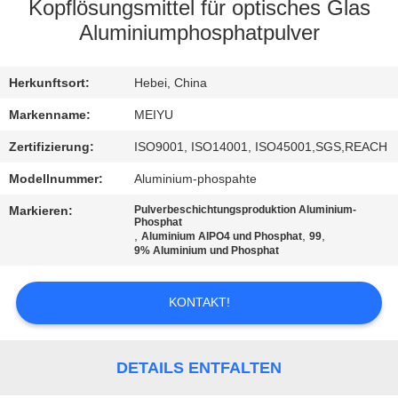
Kopflösungsmittel für optisches Glas
QUALITÄTSKONTROLLE
Aluminiumphosphatpulver
KONTAKT
Herkunftsort:
Hebei, China
MIT
Markenname:
MEIYU
UNS
Zertifizierung:
ISO9001, ISO14001, ISO45001,SGS,REACH
Modellnummer:
Aluminium-phospahte
BITTE
Markieren:
Pulverbeschichtungsproduktion Aluminium-
Phosphat
UM
,
,
,
Aluminium AlPO4 und Phosphat
99
9% Aluminium und Phosphat
EIN
ANGEBOT
KONTAKT!
SITEMAP
DETAILS ENTFALTEN