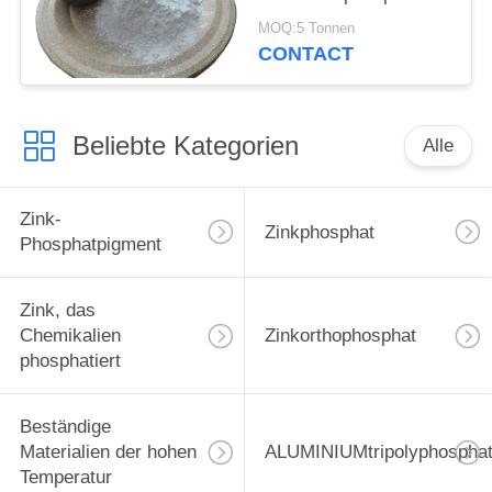
im Salpetersäure-
MOQ:5 Tonnen
hitzebeständigen
CONTACT
Material Cas 7784-30-7
Beliebte Kategorien
Alle
Zink-
Zinkphosphat
Phosphatpigment
Zink, das
Chemikalien
Zinkorthophosphat
phosphatiert
Beständige
Materialien der hohen
ALUMINIUMtripolyphospha
Temperatur