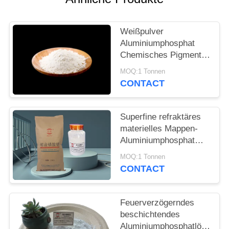
PRIVACY
POLICY
Weißpulver
Aluminiumphosphat
Chemisches Pigment
für die Passivierung
MOQ:1 Tonnen
der Metalloberfläche
CONTACT
und die komplexe
Bildung
Superfine refraktäres
materielles Mappen-
Aluminiumphosphat
Cas 7784-30-7
MOQ:1 Tonnen
CONTACT
Feuerverzögerndes
beschichtendes
Aluminiumphosphatlösliches