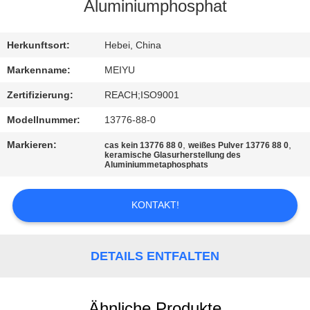
Aluminiumphosphat
QUALITÄTSKONTROLLE
Herkunftsort:
Hebei, China
KONTAKT
Markenname:
MEIYU
MIT
Zertifizierung:
REACH;ISO9001
UNS
Modellnummer:
13776-88-0
Markieren:
,
,
cas kein 13776 88 0
weißes Pulver 13776 88 0
BITTE
keramische Glasurherstellung des
Aluminiummetaphosphats
UM
EIN
KONTAKT!
ANGEBOT
DETAILS ENTFALTEN
SITEMAP
Ähnliche Produkte