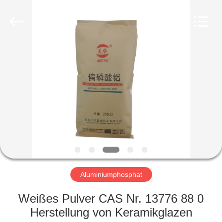
co.,ltd.
All
Rights
Reserved.
Developed
by
ECER
ZU
HAUSE
PRODUKTE
VIDEOS
ÜBER
UNS
Aluminiumphosphat
Weißes Pulver CAS Nr. 13776 88 0
WERKSBESICHTIGUNG
Herstellung von Keramikglazen