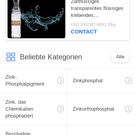
Zähflüssiges
transparentes flüssiges
klebendes
Aluminiumdihydrogen-
USD 1587/MT MOQ:30kg
Triphosphat 13530-50-2
CONTACT
Beliebte Kategorien
Alle
Zink-
Zinkphosphat
Phosphatpigment
Zink, das
Chemikalien
Zinkorthophosphat
phosphatiert
Beständige