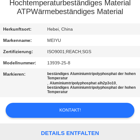
Hochtemperaturbeständiges Material
QUALITÄTSKONTROLLE
ATPWärmebeständiges Material
KONTAKT
Herkunftsort:
Hebei, China
MIT
Markenname:
MEIYU
UNS
Zertifizierung:
ISO9001;REACH;SGS
Modellnummer:
13939-25-8
BITTE
Markieren:
beständiges Aluminiumtripolyphosphat der hohen
Temperatur
UM
,
,
Aluminiumtripolyphosphat alh2p3o10
beständiges Aluminiumtripolyphosphat der hohen
EIN
Temperatur
ANGEBOT
KONTAKT!
SITEMAP
DETAILS ENTFALTEN