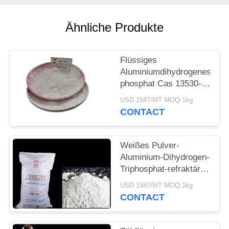
PRIVACY
POLICY
Ähnliche Produkte
Flüssiges
Aluminiumdihydrogenes
phosphat Cas 13530-
50-2, das bei
USD 1587/MT MOQ:1kg
Zimmertemperatur
CONTACT
kuriert
Weißes Pulver-
Aluminium-Dihydrogen-
Triphosphat-refraktäres
beschichtendes
USD 1587/MT MOQ:1kg
Härtemittel 13530-50-2
CONTACT